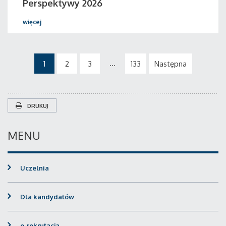
Perspektywy 2026
więcej
...
1
2
3
133
Następna
DRUKUJ
MENU
Uczelnia
Dla kandydatów
e-rekrutacja