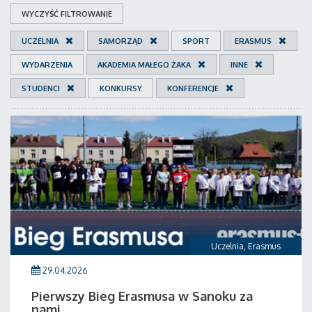
WYCZYŚĆ FILTROWANIE
UCZELNIA
SAMORZĄD
SPORT
ERASMUS
WYDARZENIA
AKADEMIA MAŁEGO ŻAKA
INNE
STUDENCI
KONKURSY
KONFERENCJE
Uczelnia
,
Erasmus
29.04.2026
Pierwszy Bieg Erasmusa w Sanoku za
nami