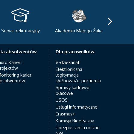
acyjny
Akademia Małego Żaka
Centrum Sportowo-
Dydaktyczne
la absolwentów
Dla pracowników
iuro Karier i
e-dziekanat
rojektów
Elektroniczna
onitoring karier
legitymacja
bsolwentów
służbowa/e-portiernia
Sprawy kadrowo-
płacowe
USOS
Usługi informatyczne
Erasmus+
Komisja Bioetyczna
Ubezpieczenia roczne
NW