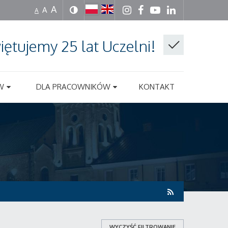
A
A
A
iętujemy 25 lat Uczelni!
W
DLA PRACOWNIKÓW
KONTAKT
WYCZYŚĆ FILTROWANIE