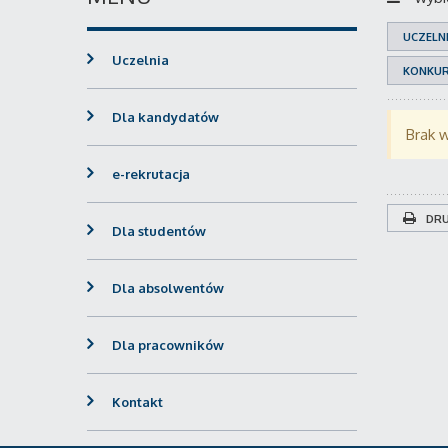
UCZELN
Uczelnia
KONKU
Dla kandydatów
Brak 
e-rekrutacja
DRU
Dla studentów
Dla absolwentów
Dla pracowników
Kontakt