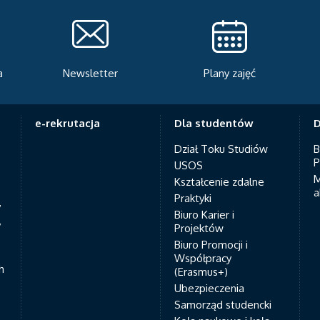
Newsletter
Plany zajęć
Serwis rekrut
e-rekrutacja
Dla studentów
D
Dział Toku Studiów
B
P
USOS
M
Kształcenie zdalne
a
Praktyki
7
Biuro Karier i
y
Projektów
Biuro Promocji i
Współpracy
h
(Erasmus+)
Ubezpieczenia
Samorząd studencki