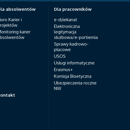
la absolwentów
Dla pracowników
iuro Karier i
e-dziekanat
rojektów
Elektroniczna
onitoring karier
legitymacja
bsolwentów
służbowa/e-portiernia
Sprawy kadrowo-
płacowe
USOS
Usługi informatyczne
Erasmus+
Komisja Bioetyczna
Ubezpieczenia roczne
NW
ontakt