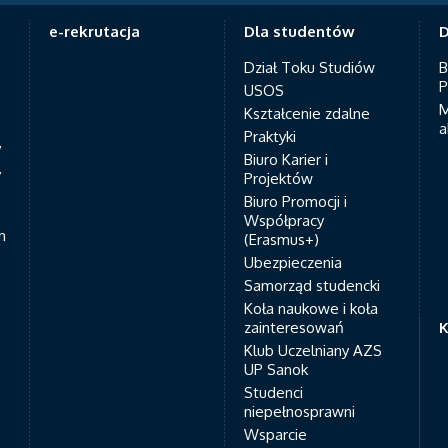
e-rekrutacja
Dla studentów
D
Dział Toku Studiów
B
P
USOS
M
Kształcenie zdalne
a
Praktyki
7
Biuro Karier i
y
Projektów
Biuro Promocji i
Współpracy
h
(Erasmus+)
Ubezpieczenia
Samorząd studencki
Koła naukowe i koła
zainteresowań
K
Klub Uczelniany AZS
UP Sanok
Studenci
niepełnosprawni
Wsparcie