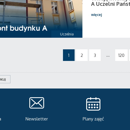
A Uczelni Pańs
więcej
Uczelnia
...
1
2
3
120
KUJ
Plany zajęć
Serwis rekrutacyjny
A