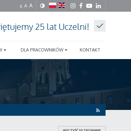
A
A
A
iętujemy 25 lat Uczelni!
W
DLA PRACOWNIKÓW
KONTAKT
WYCZYŚĆ FILTROWANIE