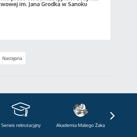
twowej im. Jana Grodka w Sanoku
Następna
kademia Małego Żaka
Centrum Sportowo-
Centrum
Dydaktyczne
Med