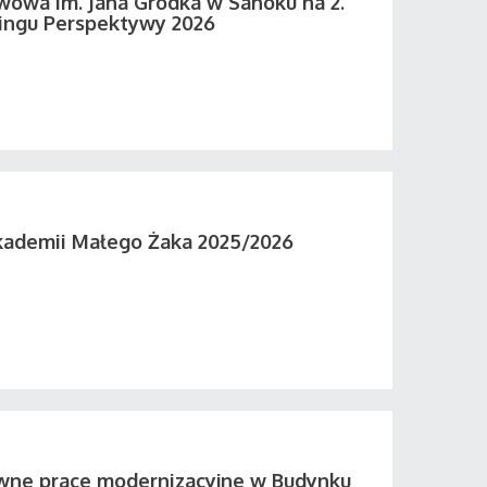
wowa im. Jana Grodka w Sanoku na 2.
ingu Perspektywy 2026
kademii Małego Żaka 2025/2026
wne prace modernizacyjne w Budynku