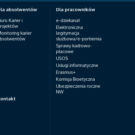
la absolwentów
Dla pracowników
iuro Karier i
e-dziekanat
rojektów
Elektroniczna
onitoring karier
legitymacja
bsolwentów
służbowa/e-portiernia
Sprawy kadrowo-
płacowe
USOS
Usługi informatyczne
Erasmus+
Komisja Bioetyczna
Ubezpieczenia roczne
NW
ontakt