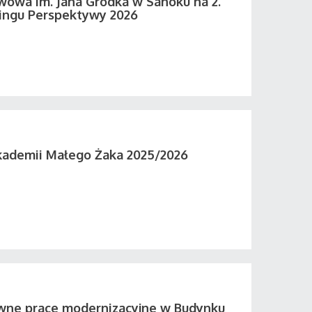
wowa im. Jana Grodka w Sanoku na 2.
ingu Perspektywy 2026
kademii Małego Żaka 2025/2026
wne prace modernizacyjne w Budynku