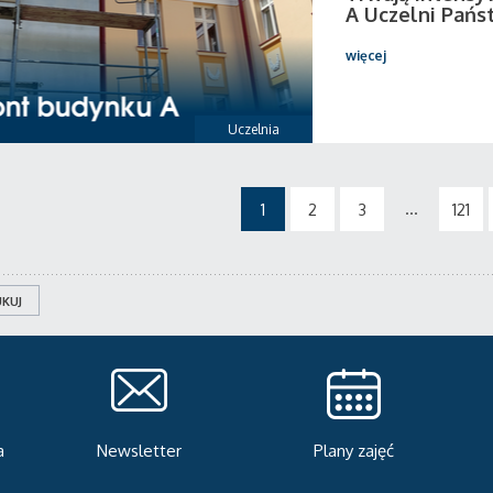
A Uczelni Pańs
więcej
Uczelnia
...
1
2
3
121
KUJ
Plany zajęć
Serwis rekrutacyjny
A