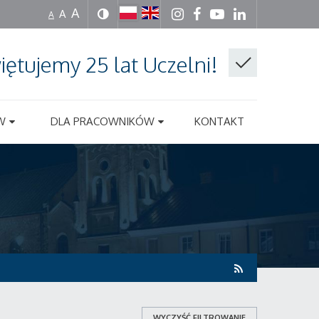
A
A
A
iętujemy 25 lat Uczelni!
W
DLA PRACOWNIKÓW
KONTAKT
WYCZYŚĆ FILTROWANIE