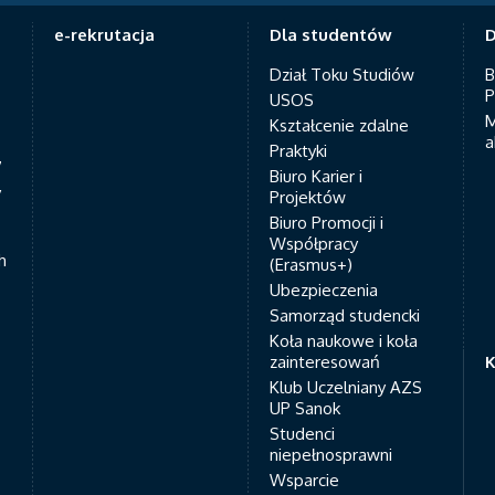
e-rekrutacja
Dla studentów
D
Dział Toku Studiów
B
P
USOS
M
Kształcenie zdalne
a
Praktyki
7
Biuro Karier i
y
Projektów
Biuro Promocji i
Współpracy
h
(Erasmus+)
Ubezpieczenia
Samorząd studencki
Koła naukowe i koła
zainteresowań
K
Klub Uczelniany AZS
UP Sanok
Studenci
niepełnosprawni
Wsparcie