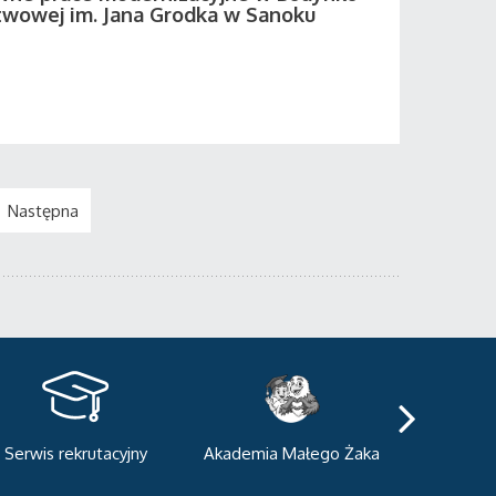
twowej im. Jana Grodka w Sanoku
Następna
kademia Małego Żaka
Centrum Sportowo-
Centrum
Dydaktyczne
Med