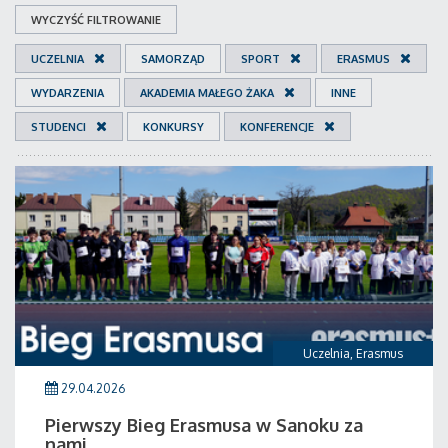
WYCZYŚĆ FILTROWANIE
UCZELNIA
SAMORZĄD
SPORT
ERASMUS
WYDARZENIA
AKADEMIA MAŁEGO ŻAKA
INNE
STUDENCI
KONKURSY
KONFERENCJE
Uczelnia
,
Erasmus
29.04.2026
Pierwszy Bieg Erasmusa w Sanoku za
nami