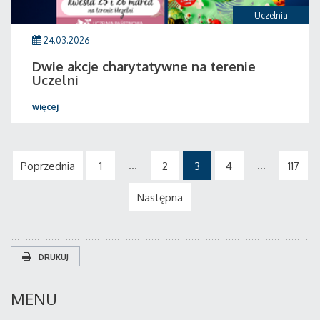
Uczelnia
24.03.2026
Dwie akcje charytatywne na terenie
Uczelni
więcej
...
...
Poprzednia
1
2
3
4
117
Następna
DRUKUJ
MENU