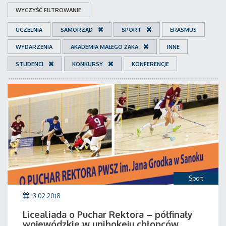
WYCZYŚĆ FILTROWANIE
UCZELNIA
SAMORZĄD
SPORT
ERASMUS
WYDARZENIA
AKADEMIA MAŁEGO ŻAKA
INNE
STUDENCI
KONKURSY
KONFERENCJE
Sport
13.02.2018
Licealiada o Puchar Rektora – półfinały
wojewódzkie w unihokeju chłopców