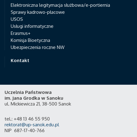
Elektroniczna legitymacja służbowa/e-portiernia
Sprawy kadrowo-płacowe
USOS
Usługi informatyczne
Erasmus+
Komisja Bioetyczna
Ubezpieczenia roczne NW
Kontakt
Uczelnia Państwowa
im. Jana Grodka w Sanoku
ul. Mickiewicza 21, 38-500 Sanok
tel.: +48 13 46 55 950
rektorat@up-sanok.edu.pl
NIP 687-17-40-766