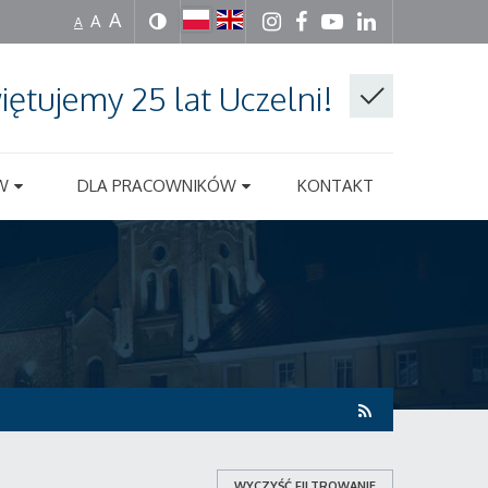
A
A
A
iętujemy 25 lat Uczelni!
W
DLA PRACOWNIKÓW
KONTAKT
WYCZYŚĆ FILTROWANIE