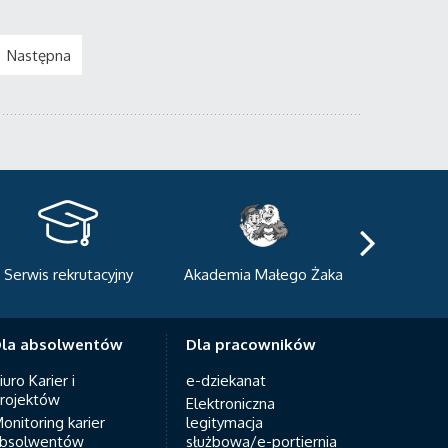
Następna
kademia Małego Żaka
Centrum Sportowo-
Centrum
Dydaktyczne
Med
la absolwentów
Dla pracowników
iuro Karier i
e-dziekanat
rojektów
Elektroniczna
onitoring karier
legitymacja
bsolwentów
służbowa/e-portiernia