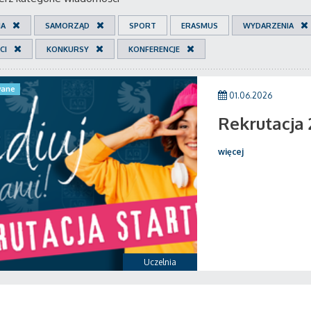
IA
SAMORZĄD
SPORT
ERASMUS
WYDARZENIA
CI
KONKURSY
KONFERENCJE
ane
01.06.2026
Rekrutacja
więcej
Uczelnia