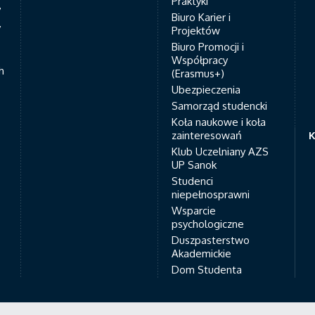
Praktyki
7
Biuro Karier i
y
Projektów
Biuro Promocji i
Współpracy
h
(Erasmus+)
Ubezpieczenia
Samorząd studencki
Koła naukowe i koła
zainteresowań
K
Klub Uczelniany AZS
UP Sanok
Studenci
niepełnosprawni
Wsparcie
psychologiczne
Duszpasterstwo
Akademickie
Dom Studenta