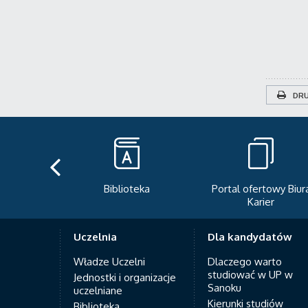
DRU
teka
Portal ofertowy Biura
Newsletter
Karier
Uczelnia
Dla kandydatów
Władze Uczelni
Dlaczego warto
studiować w UP w
Jednostki i organizacje
Sanoku
uczelniane
Kierunki studiów
Biblioteka