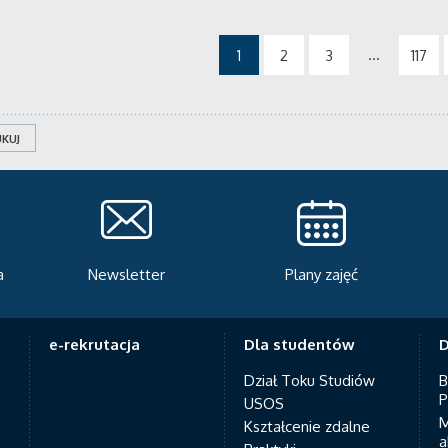
...
1
2
3
117
KUJ
Plany zajęć
Serwis rekrutacyjny
A
e-rekrutacja
Dla studentów
D
Dział Toku Studiów
B
P
USOS
M
Kształcenie zdalne
a