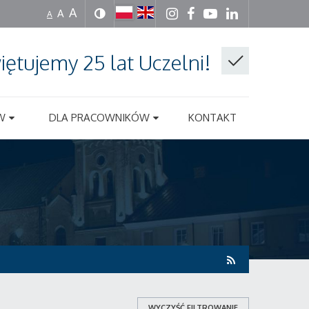
A
A
A
iętujemy 25 lat Uczelni!
W
DLA PRACOWNIKÓW
KONTAKT
WYCZYŚĆ FILTROWANIE