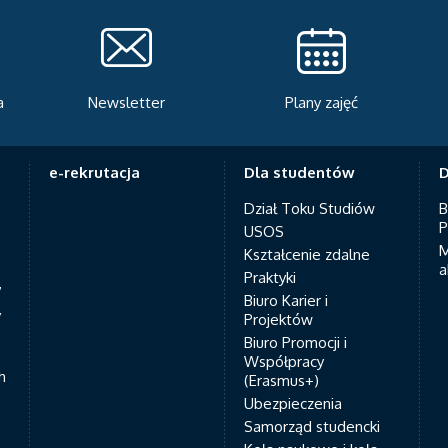
a
Newsletter
Plany zajęć
e-rekrutacja
Dla studentów
D
Dział Toku Studiów
B
P
USOS
M
Kształcenie zdalne
a
Praktyki
7
Biuro Karier i
y
Projektów
Biuro Promocji i
Współpracy
h
(Erasmus+)
Ubezpieczenia
Samorząd studencki