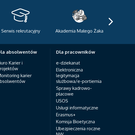
Serwis rekrutacyjny
Akademia Małego Żaka
Centrum
Dyda
la absolwentów
Dla pracowników
iuro Karier i
e-dziekanat
rojektów
Elektroniczna
onitoring karier
legitymacja
bsolwentów
służbowa/e-portiernia
Sprawy kadrowo-
płacowe
USOS
Usługi informatyczne
Erasmus+
Komisja Bioetyczna
Ubezpieczenia roczne
NW