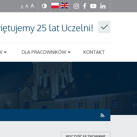
A
A
A
iętujemy 25 lat Uczelni!
W
DLA PRACOWNIKÓW
KONTAKT
WYCZYŚĆ FILTROWANIE