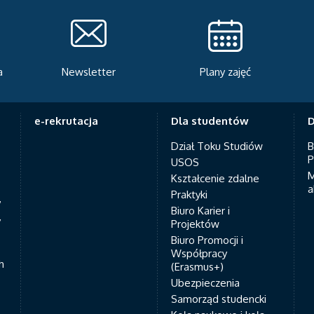
a
Newsletter
Plany zajęć
e-rekrutacja
Dla studentów
D
Dział Toku Studiów
B
P
USOS
M
Kształcenie zdalne
a
Praktyki
7
Biuro Karier i
y
Projektów
Biuro Promocji i
Współpracy
h
(Erasmus+)
Ubezpieczenia
Samorząd studencki