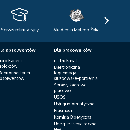
Serwis rekrutacyjny
Akademia Małego Żaka
Centrum
Dyda
la absolwentów
Dla pracowników
iuro Karier i
e-dziekanat
rojektów
Elektroniczna
onitoring karier
legitymacja
bsolwentów
służbowa/e-portiernia
Sprawy kadrowo-
płacowe
USOS
Usługi informatyczne
Erasmus+
Komisja Bioetyczna
Ubezpieczenia roczne
NW