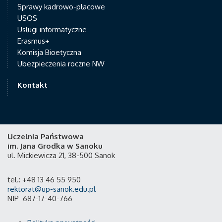
Sprawy kadrowo-płacowe
USOS
Usługi informatyczne
Erasmus+
Komisja Bioetyczna
Ubezpieczenia roczne NW
Kontakt
Uczelnia Państwowa
im. Jana Grodka w Sanoku
ul. Mickiewicza 21, 38-500 Sanok
tel.: +48 13 46 55 950
rektorat@up-sanok.edu.pl
NIP 687-17-40-766