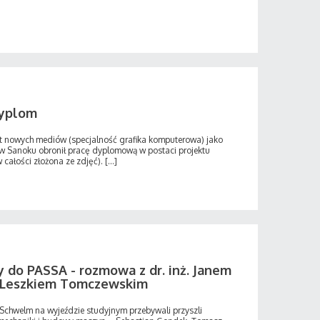
dyplom
nt nowych mediów (specjalność grafika komputerowa) jako
w Sanoku obronił pracę dyplomową w postaci projektu
całości złożona ze zdjęć). [...]
y do PASSA - rozmowa z dr. inż. Janem
nż. Leszkiem Tomczewskim
chwelm na wyjeździe studyjnym przebywali przyszli