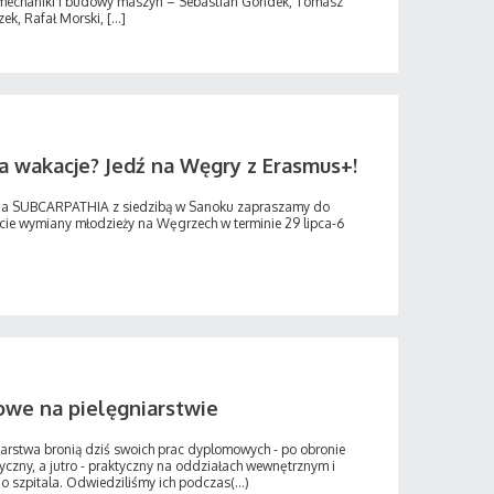
i mechaniki i budowy maszyn – Sebastian Gondek, Tomasz
, Rafał Morski, [...]
a wakacje? Jedź na Węgry z Erasmus+!
nia SUBCARPATHIA z siedzibą w Sanoku zapraszamy do
kcie wymiany młodzieży na Węgrzech w terminie 29 lipca-6
we na pielęgniarstwie
niarstwa bronią dziś swoich prac dyplomowych - po obronie
yczny, a jutro - praktyczny na oddziałach wewnętrznym i
 szpitala. Odwiedziliśmy ich podczas(...)