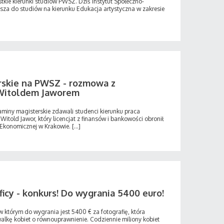
tkie kierunki studiów PWSZ. Dziś Instytut Społeczno-
za do studiów na kierunku Edukacja artystyczna w zakresie
rskie na PWSZ - rozmowa z
Witoldem Jaworem
gzaminy magisterskie zdawali studenci kierunku praca
Witold Jawor, który licencjat z finansów i bankowości obronił
Ekonomicznej w Krakowie. [...]
icy - konkurs! Do wygrania 5400 euro!
 którym do wygrania jest 5400 € za fotografię, która
walkę kobiet o równouprawnienie. Codziennie miliony kobiet