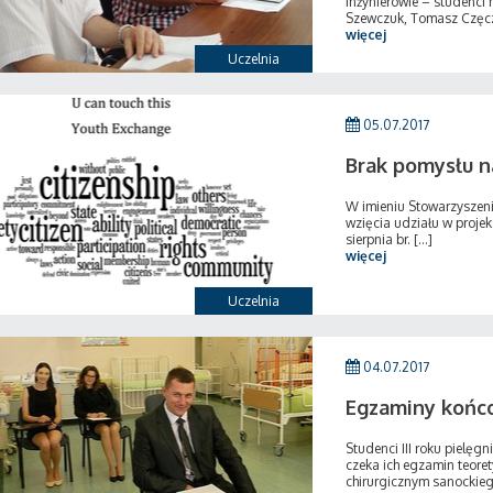
inżynierowie – studenc
Szewczuk, Tomasz Częczek
więcej
Uczelnia
05.07.2017
Brak pomysłu n
W imieniu Stowarzysze
wzięcia udziału w proje
sierpnia br. [...]
więcej
Uczelnia
04.07.2017
Egzaminy końco
Studenci III roku pielęg
czeka ich egzamin teoret
chirurgicznym sanockiego