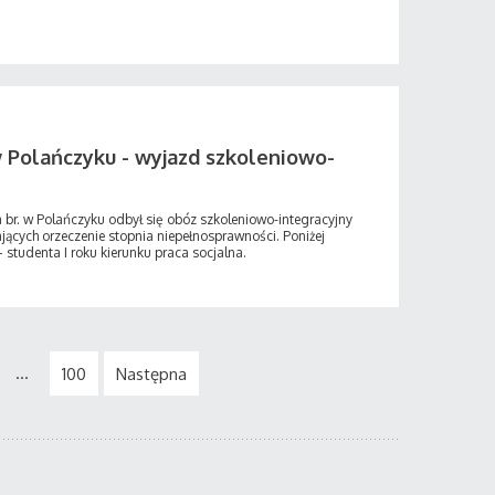
w Polańczyku - wyjazd szkoleniowo-
br. w Polańczyku odbył się obóz szkoleniowo-integracyjny
cych orzeczenie stopnia niepełnosprawności. Poniżej
– studenta I roku kierunku praca socjalna.
...
100
Następna