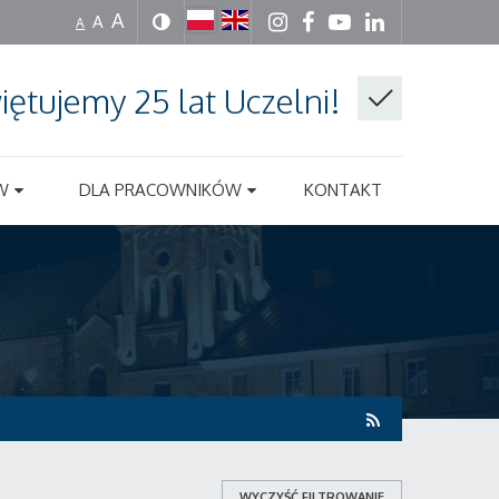
A
A
A
iętujemy 25 lat Uczelni!
W
DLA PRACOWNIKÓW
KONTAKT
WYCZYŚĆ FILTROWANIE