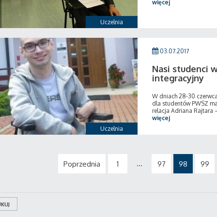
więcej
Uczelnia
03.07.2017
Nasi studenci 
integracyjny
W dniach 28-30 czerwca 
dla studentów PWSZ mają
relacja Adriana Rajtara 
więcej
Uczelnia
...
Poprzednia
1
97
98
99
KUJ