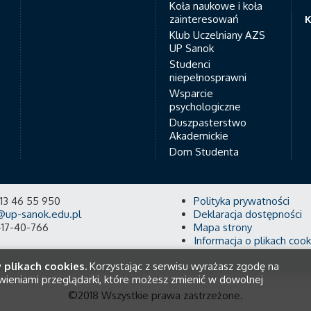
Koła naukowe i koła
zainteresowań
K
Klub Uczelniany AZS
UP Sanok
Studenci
niepełnosprawni
Wsparcie
psychologiczne
Duszpasterstwo
Akademickie
Dom Studenta
8 13 46 55 950
Polityka prywatności
@up-sanok.edu.pl
Deklaracja dostępności
-17-40-766
Mapa strony
Informacja o plikach cook
 plikach cookies.
Korzystając z serwisu wyrażasz zgodę na
wieniami przeglądarki, które możesz zmienić w dowolnej
©2018 Wszystkie prawa zastrzeżone.