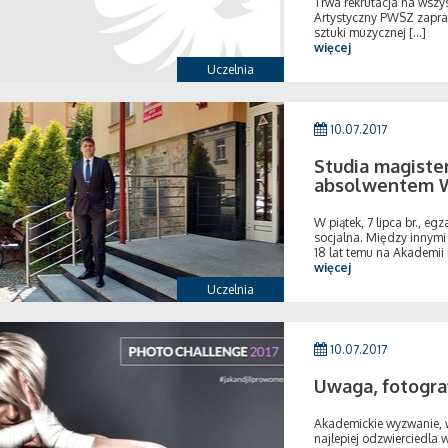
Trwa rekrutacja na wszys
Artystyczny PWSZ zapras
sztuki muzycznej [...]
więcej
Uczelnia
10.07.2017
Studia magiste
absolwentem 
W piątek, 7 lipca br., e
socjalna. Między innymi 
18 lat temu na Akademii 
więcej
Uczelnia
10.07.2017
Uwaga, fotograf
Akademickie wyzwanie, w
najlepiej odzwierciedla 