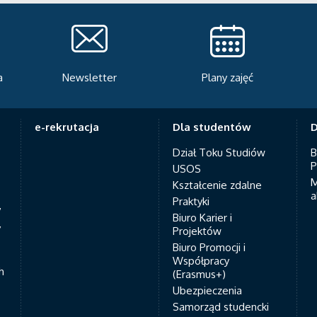
Plany zajęć
Serwis rekrutacyjny
A
e-rekrutacja
Dla studentów
D
Dział Toku Studiów
B
P
USOS
M
Kształcenie zdalne
a
Praktyki
7
Biuro Karier i
y
Projektów
Biuro Promocji i
Współpracy
h
(Erasmus+)
Ubezpieczenia
Samorząd studencki