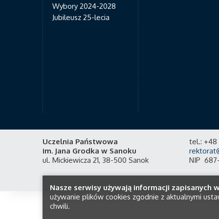
Wybory 2024-2028
Jubileusz 25-lecia
Uczelnia Państwowa
tel.: +4
im. Jana Grodka w Sanoku
rektorat
ul. Mickiewicza 21, 38-500 Sanok
NIP 687
Nasze serwisy używają informacji zapisanych w
używanie plików cookies zgodnie z aktualnymi usta
chwili.