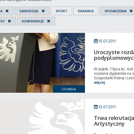
IA
SAMORZĄD
SPORT
ERASMUS
WYDARZENIA
RSY
KONFERENCJE
10.07.2017
Uroczyste rozd
podyplomowyc
W piątek, 7 lipca br., A
rozdanie dyplomów na s
Gospodarki Rolnej i Leśn
więcej
Uczelnia
10.07.2017
Trwa rekrutacja
Artystyczny