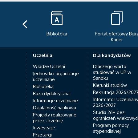
teka
Portal ofertowy Biura
Newsletter
Karier
Uczelnia
Dla kandydatów
Władze Uczelni
Dlaczego warto
studiować w UP w
Jednostki i organizacje
Sanoku
uczelniane
Kierunki studiów
Biblioteka
Rekrutacja 2026/202
Baza dydaktyczna
Informator Uczelnian
Informacje uczelniane
2026/2027
Działalność naukowa
Studia 26+ bez
Projekty realizowane
ograniczeń wiekowyc
przez Uczelnię
Program pomocy
Inwestycje
stypendialnej
Przetargi