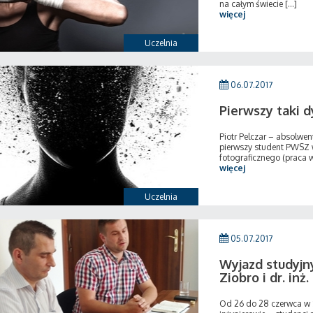
na całym świecie [...]
więcej
Uczelnia
06.07.2017
Pierwszy taki 
Piotr Pelczar – absolwe
pierwszy student PWSZ 
fotograficznego (praca w 
więcej
Uczelnia
05.07.2017
Wyjazd studyjn
Ziobro i dr. i
Od 26 do 28 czerwca w S