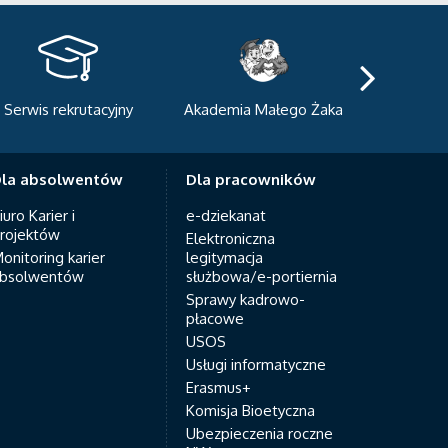
kademia Małego Żaka
Centrum Sportowo-
Centrum
Dydaktyczne
Med
la absolwentów
Dla pracowników
iuro Karier i
e-dziekanat
rojektów
Elektroniczna
onitoring karier
legitymacja
bsolwentów
służbowa/e-portiernia
Sprawy kadrowo-
płacowe
USOS
Usługi informatyczne
Erasmus+
Komisja Bioetyczna
Ubezpieczenia roczne