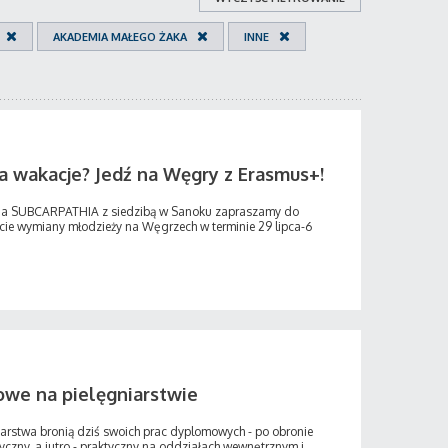
AKADEMIA MAŁEGO ŻAKA
INNE
a wakacje? Jedź na Węgry z Erasmus+!
nia SUBCARPATHIA z siedzibą w Sanoku zapraszamy do
kcie wymiany młodzieży na Węgrzech w terminie 29 lipca-6
we na pielęgniarstwie
niarstwa bronią dziś swoich prac dyplomowych - po obronie
yczny, a jutro - praktyczny na oddziałach wewnętrznym i