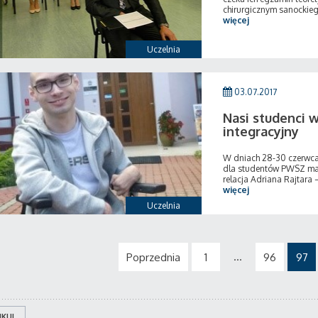
chirurgicznym sanockiego
więcej
Uczelnia
03.07.2017
Nasi studenci 
integracyjny
W dniach 28-30 czerwca 
dla studentów PWSZ mają
relacja Adriana Rajtara 
więcej
Uczelnia
...
Poprzednia
1
96
97
KUJ