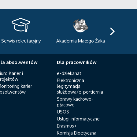
Serwis rekrutacyjny
Akademia Małego Żaka
Centrum
Dyda
la absolwentów
Dla pracowników
iuro Karier i
e-dziekanat
rojektów
Elektroniczna
onitoring karier
legitymacja
bsolwentów
służbowa/e-portiernia
Sprawy kadrowo-
płacowe
USOS
Usługi informatyczne
Erasmus+
Komisja Bioetyczna