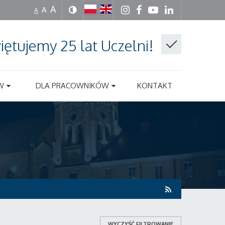
A
A
A
iętujemy 25 lat Uczelni!
W
DLA PRACOWNIKÓW
KONTAKT
WYCZYŚĆ FILTROWANIE