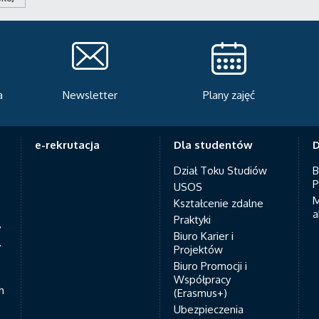
a
Newsletter
Plany zajęć
e-rekrutacja
Dla studentów
D
Dział Toku Studiów
B
P
USOS
M
Kształcenie zdalne
a
Praktyki
7
Biuro Karier i
y
Projektów
Biuro Promocji i
Współpracy
h
(Erasmus+)
Ubezpieczenia