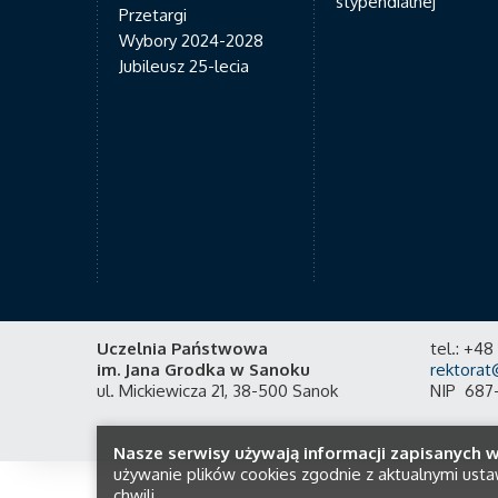
stypendialnej
Przetargi
Wybory 2024-2028
Jubileusz 25-lecia
Uczelnia Państwowa
tel.: +4
im. Jana Grodka w Sanoku
rektorat
ul. Mickiewicza 21, 38-500 Sanok
NIP 687
Nasze serwisy używają informacji zapisanych w
używanie plików cookies zgodnie z aktualnymi usta
chwili.