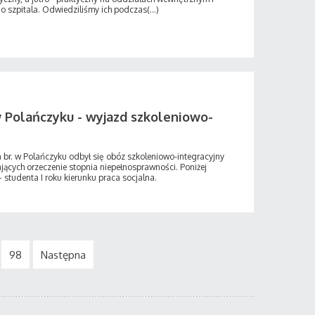
 szpitala. Odwiedziliśmy ich podczas(...)
w Polańczyku - wyjazd szkoleniowo-
br. w Polańczyku odbył się obóz szkoleniowo-integracyjny
cych orzeczenie stopnia niepełnosprawności. Poniżej
– studenta I roku kierunku praca socjalna.
98
Następna