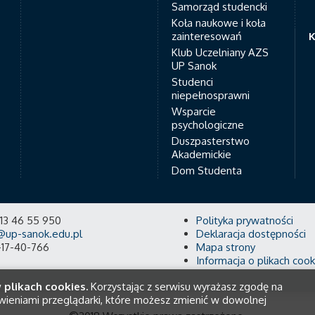
Samorząd studencki
Koła naukowe i koła
zainteresowań
K
Klub Uczelniany AZS
UP Sanok
Studenci
niepełnosprawni
Wsparcie
psychologiczne
Duszpasterstwo
Akademickie
Dom Studenta
8 13 46 55 950
Polityka prywatności
@up-sanok.edu.pl
Deklaracja dostępności
-17-40-766
Mapa strony
Informacja o plikach cook
 plikach cookies.
Korzystając z serwisu wyrażasz zgodę na
wieniami przeglądarki, które możesz zmienić w dowolnej