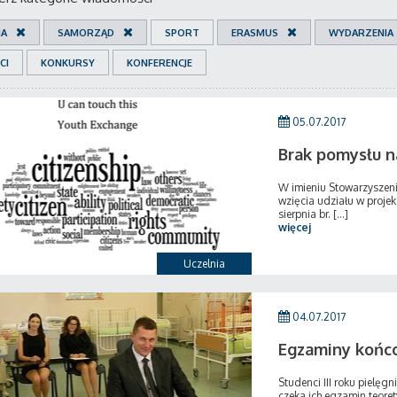
IA
SAMORZĄD
SPORT
ERASMUS
WYDARZENIA
CI
KONKURSY
KONFERENCJE
05.07.2017
Brak pomysłu n
W imieniu Stowarzysze
wzięcia udziału w proje
sierpnia br. [...]
więcej
Uczelnia
04.07.2017
Egzaminy końco
Studenci III roku pielęg
czeka ich egzamin teoret