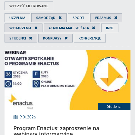
WYCZYŚĆ FILTROWANIE
UCZELNIA
SAMORZĄD
SPORT
ERASMUS
WYDARZENIA
AKADEMIA MAŁEGO ŻAKA
INNE
STUDENCI
KONKURSY
KONFERENCJE
Studenci
19.01.2026
Program Enactus: zaproszenie na
webinary informacyjne