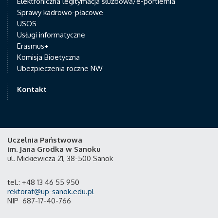
Elektroniczna legitymacja służbowa/e-portiernia
Sprawy kadrowo-płacowe
USOS
Usługi informatyczne
Erasmus+
Komisja Bioetyczna
Ubezpieczenia roczne NW
Kontakt
Uczelnia Państwowa
im. Jana Grodka w Sanoku
ul. Mickiewicza 21, 38-500 Sanok
tel.: +48 13 46 55 950
rektorat@up-sanok.edu.pl
NIP 687-17-40-766