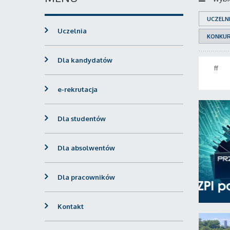
UCZELN
Uczelnia
KONKU
Dla kandydatów
ff
e-rekrutacja
Dla studentów
Dla absolwentów
Dla pracowników
Kontakt