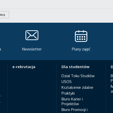
KUJ
Plany zajęć
Serwis rekrutacyjny
A
e-rekrutacja
Dla studentów
D
Dział Toku Studiów
B
P
USOS
M
Kształcenie zdalne
a
Praktyki
7
Biuro Karier i
y
Projektów
Biuro Promocji i