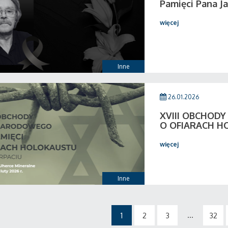
Pamięci Pana Ja
więcej
Inne
26.01.2026
XVIII OBCHOD
O OFIARACH H
więcej
Inne
...
1
2
3
32