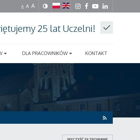
A
A
A
iętujemy 25 lat Uczelni!
W
DLA PRACOWNIKÓW
KONTAKT
WYCZYŚĆ FILTROWANIE