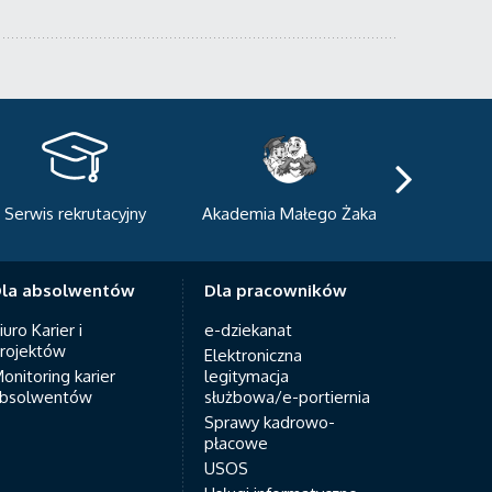
kademia Małego Żaka
Centrum Sportowo-
Centrum
Dydaktyczne
Med
la absolwentów
Dla pracowników
iuro Karier i
e-dziekanat
rojektów
Elektroniczna
onitoring karier
legitymacja
bsolwentów
służbowa/e-portiernia
Sprawy kadrowo-
płacowe
USOS