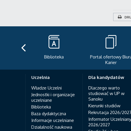
DRU
teka
Portal ofertowy Biura
Newsletter
Karier
Uczelnia
Dla kandydatów
Władze Uczelni
Dlaczego warto
studiować w UP w
Jednostki i organizacje
Sanoku
uczelniane
Kierunki studiów
Biblioteka
Rekrutacja 2026/202
Baza dydaktyczna
Informator Uczelnian
Informacje uczelniane
2026/2027
Działalność naukowa