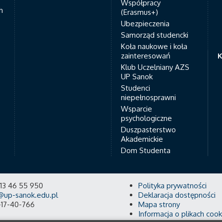
Współpracy
h
(Erasmus+)
Ubezpieczenia
Samorząd studencki
Koła naukowe i koła
zainteresowań
K
Klub Uczelniany AZS
UP Sanok
Studenci
niepełnosprawni
Wsparcie
psychologiczne
Duszpasterstwo
Akademickie
Dom Studenta
8 13 46 55 950
Polityka prywatności
@up-sanok.edu.pl
Deklaracja dostępności
-17-40-766
Mapa strony
Informacja o plikach cook