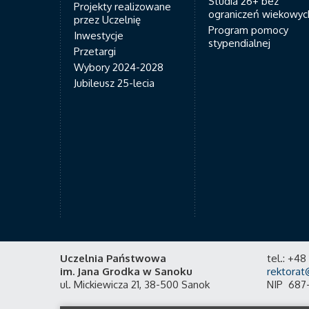
Studia 26+ bez
Projekty realizowane
ograniczeń wiekowyc
przez Uczelnię
Program pomocy
Inwestycje
stypendialnej
Przetargi
Wybory 2024-2028
Jubileusz 25-lecia
Uczelnia Państwowa
tel.: +4
im. Jana Grodka w Sanoku
rektorat
ul. Mickiewicza 21, 38-500 Sanok
NIP 687