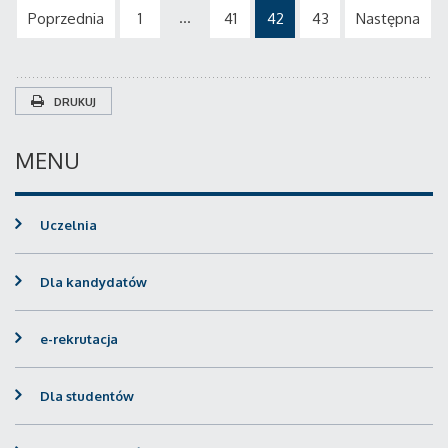
...
Poprzednia
1
41
42
43
Następna
DRUKUJ
MENU
Uczelnia
Dla kandydatów
e-rekrutacja
Dla studentów