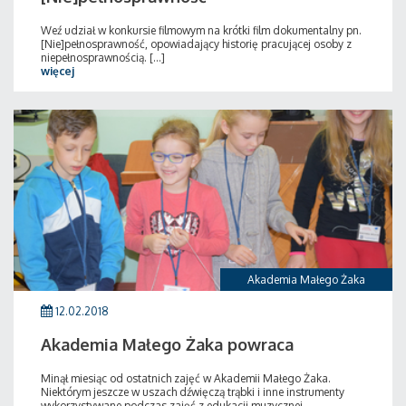
Weź udział w konkursie filmowym na krótki film dokumentalny pn.
[Nie]pełnosprawność, opowiadający historię pracującej osoby z
niepełnosprawnością. [...]
więcej
Akademia Małego Żaka
12.02.2018
Akademia Małego Żaka powraca
Minął miesiąc od ostatnich zajęć w Akademii Małego Żaka.
Niektórym jeszcze w uszach dźwięczą trąbki i inne instrumenty
wykorzystywane podczas zajęć z edukacji muzycznej.