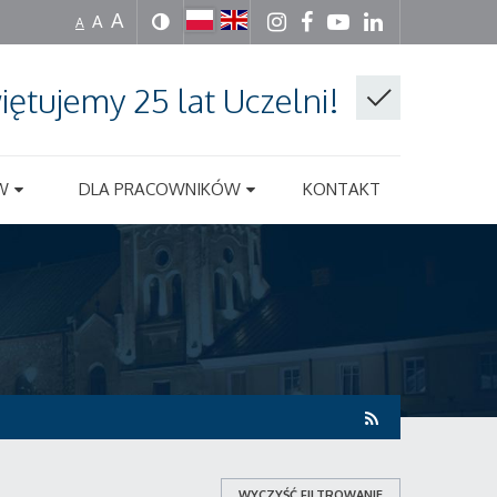
A
A
A
iętujemy 25 lat Uczelni!
W
DLA PRACOWNIKÓW
KONTAKT
WYCZYŚĆ FILTROWANIE