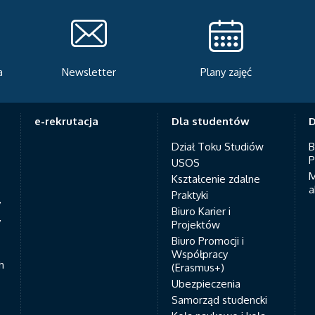
a
Newsletter
Plany zajęć
e-rekrutacja
Dla studentów
D
Dział Toku Studiów
B
P
USOS
M
Kształcenie zdalne
a
Praktyki
7
Biuro Karier i
y
Projektów
Biuro Promocji i
Współpracy
h
(Erasmus+)
Ubezpieczenia
Samorząd studencki