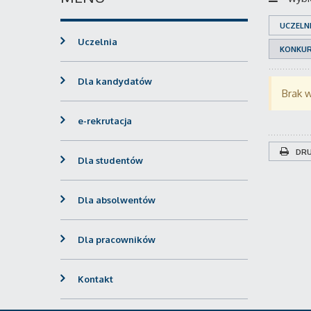
UCZELN
Uczelnia
KONKU
Dla kandydatów
Brak 
e-rekrutacja
DRU
Dla studentów
Dla absolwentów
Dla pracowników
Kontakt