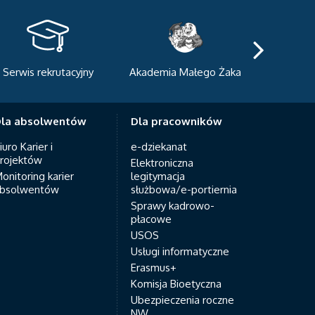
Serwis rekrutacyjny
Akademia Małego Żaka
Centrum
Dyda
la absolwentów
Dla pracowników
iuro Karier i
e-dziekanat
rojektów
Elektroniczna
onitoring karier
legitymacja
bsolwentów
służbowa/e-portiernia
Sprawy kadrowo-
płacowe
USOS
Usługi informatyczne
Erasmus+
Komisja Bioetyczna
Ubezpieczenia roczne
NW