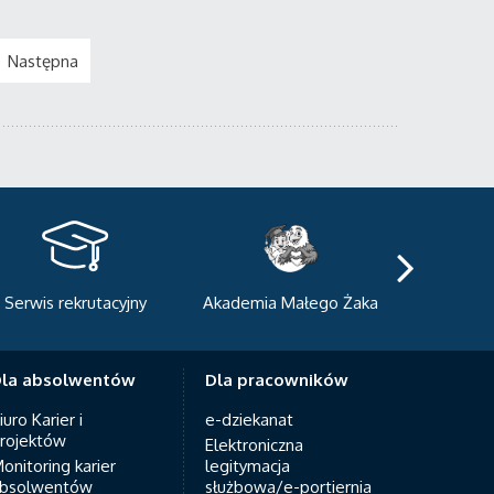
Następna
kademia Małego Żaka
Centrum Sportowo-
Centrum
Dydaktyczne
Med
la absolwentów
Dla pracowników
iuro Karier i
e-dziekanat
rojektów
Elektroniczna
onitoring karier
legitymacja
bsolwentów
służbowa/e-portiernia