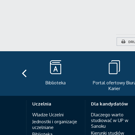
DRU
teka
Portal ofertowy Biura
Newsletter
Karier
Uczelnia
Dla kandydatów
Władze Uczelni
Dlaczego warto
studiować w UP w
Jednostki i organizacje
Sanoku
uczelniane
Kierunki studiów
Biblioteka