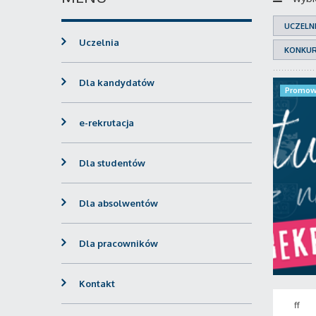
UCZELN
Uczelnia
KONKU
Dla kandydatów
Promow
e-rekrutacja
Dla studentów
Dla absolwentów
Dla pracowników
Kontakt
ff