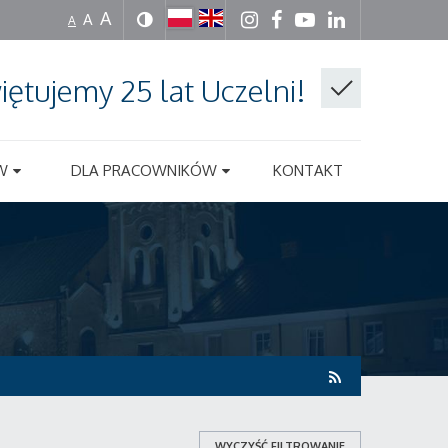
A
A
A
iętujemy 25 lat Uczelni!
W
DLA PRACOWNIKÓW
KONTAKT
WYCZYŚĆ FILTROWANIE