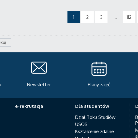
...
1
2
3
112
KUJ
Plany zajęć
Serwis rekrutacyjny
A
e-rekrutacja
Dla studentów
D
Dział Toku Studiów
B
P
USOS
M
Kształcenie zdalne
a