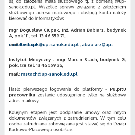
są do założenia maila służbowego tj. z domeną @up-
sanok.edu.pl. Wszelkie sprawy związane z założeniem
służbowego adresu mailowego i obsługą konta należy
kierować do Informatyków:
mgr Bogusław Ciupak, inż. Adrian Babiarz, budynek
A, pok.111, tel. 13 46 559 71,
mail:
ababiarz@up-sanok.edu.pl
bciupak@up-sanok.edu.pl
,
Instytut Medyczny - mgr Marcin Stach, budynek G,
pok. 128 tel. 13 46 559 36,
mail:
mstach@up-sanok.edu.pl
Hasło pierwszego logowania do platformy -
Pulpitu
pracownika
zostanie udostępnione tylko na służbowy
adres mailowy.
Kolejnym etapem jest podpisanie umowy oraz innych
dokumentów związanych z zatrudnieniem. W tym celu
osoba zatrudniana zobowiązana jest stawić się do Działu
Kadrowo-Płacowego osobiście.