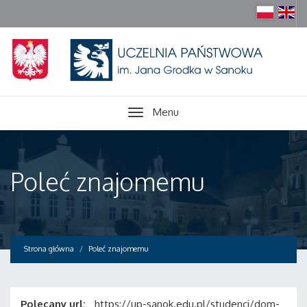
Menu
Poleć znajomemu
Strona główna
Poleć znajomemu
Polecany url:
https://up-sanok.edu.pl/studenci/dom-