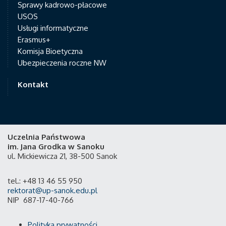
Sprawy kadrowo-płacowe
USOS
Usługi informatyczne
Erasmus+
Komisja Bioetyczna
Ubezpieczenia roczne NW
Kontakt
Uczelnia Państwowa
im. Jana Grodka w Sanoku
ul. Mickiewicza 21, 38-500 Sanok
tel.: +48 13 46 55 950
rektorat@up-sanok.edu.pl
NIP 687-17-40-766
Polityka prywatności