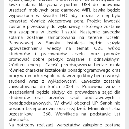
ławka solarna klasyczna z portami USB do ładowania
urządzeń mobilnych oraz darmowe WiFi. Ławka będzie
wyposażona w światła LED aby można z niej było
korzystać również wieczorową porą. Projekt ławeczki
zostanie przekazany do wykonawcy, u którego zostanie
ona zakupiona w liczbie 1 sztuki. Następnie ławeczka
solarna zostanie zamontowana na terenie Uczelni
Państwowej w Sanoku. Instalacja będzie służyła
upowszechnieniu wiedzy na temat OZE wśród
studentów i pracowników Uczelni oraz pomoże
promować dobre praktyki związane z odnawialnymi
źródłami energii. Całość przedsięwzięcia będzie miała
również charakter kształcenia ponadprogramowego oraz
pracy w ramach zespołu badawczego który będą tworzyli
studenci wraz z wykładowcami. Ławeczka zostanie
zainstalowana do końca 2024 r. Pracownia wraz z
urządzeniami będzie służyły do prowadzenia zajęć dla
studentów oraz uczniów szkół podstawowych i
ponadpodstawowych. W chwili obecnej UP Sanok nie
posiada takiej pracowni oraz urządzeń. Minimalna liczba
uczestników – 368. Weryfikacja na podstawie list
obecności.
Na potrzeby realizacji warsztatów zakupione zostaną