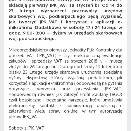
składają pierwszy JPK_VAT za styczeń br. Od 14 do
23 lutego wyznaczeni pracownicy urzędów
skarbowych woj. podkarpackiego będą wyjaśniać,
jak tworzyć JPK_VAT i korzystać z aplikacji e-
mikrofirma. Dodatkowo w soboty 17 i 24 lutego w
godz. 9:00-13:00 – dyżury w urzędach skarbowych
woj. podkarpackiego
.
Mikroprzedsiębiorcy pierwszy Jednolity Plik Kontrolny dla
potrzeb VAT (JPK_VAT) – czyli elektroniczną ewidencję
zakupów i sprzedaży VAT za styczeń 2018 r. – muszą
złożyć do 26 lutego br. Dlatego od środy 14 lutego do
piątku 23 lutego urzędy skarbowe uruchomią specjalne
dyżury ekspertów, którzy wyjaśnią podatnikom, jak
korzystać z aplikacji e-mikrofirma i odpowiedzą na pytania
dotyczące tworzenia oraz przesyłania JPK_VAT.
Podpowiedzą również, jak założyć Profil Zaufany (eGO)
czyli bezpieczne i bezpłatne narzędzie, które umożliwia
elektroniczny kontakt z administracją publiczną i
załatwienie wielu spraw on-line, w tym autoryzację
plików JPK_VAT.
Soboty z JPK_VAT