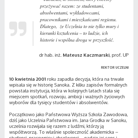
przeżywać razem: ze studentami,
absolwentami, wykładowcami,
pracownikami i mieszkańcami regionu.
Dlatego, że Uczelnia to nie tylko mury i
kierunki kształcenia – to ludzie, ich
historie i wspólna droga w przyszłość.
dr hab. inż.
Mateusz Kaczmarski
, prof. UP
REKTOR UCZELNI
10 kwietnia 2001
roku zapadła decyzja, która na trwałe
wpisała się w historię Sanoka. Z kilku zapisów formalnych
powstała instytucja, która w kolejnych latach stała się
miejscem spotkań, rozwoju, ambicji i ważnych życiowych
wyborów dla tysięcy studentów i absolwentów.
Początkowo jako Państwowa Wyższa Szkoła Zawodowa,
dziś jako Uczelnia Państwowa im. Jana Grodka w Sanoku,
uczelnia rozwijała się razem z ludźmi, którzy ją
współtworzą. To właśnie społeczność akademicka –
studenci, pracownicy i absolwenci – nadaje jej sens i