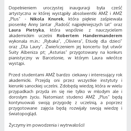
Dopełnieniem uroczystej inauguracji była cześć
artystyczna w której wystąpiły absolwentki AMŻ i AMŻ
„Plus” -
Nikola Knurek
, która pięknie zaśpiewała
piosenkę Anny Jantar „Radość najpiękniejszych lat” oraz
Laura Pietryka
, która wspólnie z nauczycielem
akademickim uczelni
Robertem Handermanderem
wykonała m.in.: „Rybaka”, „Oliviera”, Etiudę dla dzieci”
oraz „Dla Laury”. Zwieńczeniem jej koncertu był utwór
Suity Albeniza pt; „Asturias” przygotowany na konkurs
pianistyczny w Barcelonie, w którym Laura wkrótce
wystąpi.
Przed studentami AMŻ bardzo ciekawy i interesujący rok
akademicki. Przejdą oni przez wszystkie instytuty i
kierunki sanockiej uczelni. Zdobędą wiedzę, która w wielu
przypadkach przyda im się nie tylko w młodym ale i
dorosłym życiu. Natomiast studenci AMŻ „Plus” będą
kontynuowali swoją przygodę z uczelnią, a poprzez
przygotowane zajęcia będą rozwijały swoją wiedzę i
światopogląd.
Życzymy im powodzenia i wytrwałości!