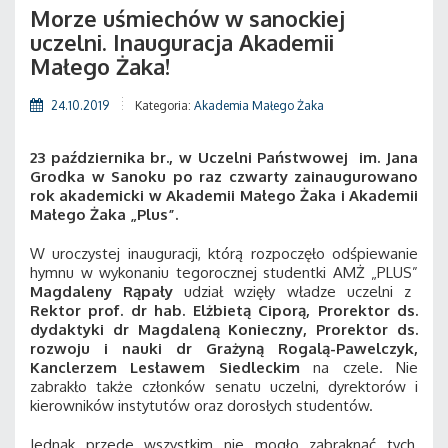
Morze uśmiechów w sanockiej
uczelni. Inauguracja Akademii
Małego Żaka!
24.10.2019
Kategoria:
Akademia Małego Żaka
23 października br., w Uczelni Państwowej im. Jana
Grodka w Sanoku po raz czwarty zainaugurowano
rok akademicki w Akademii Małego Żaka i Akademii
Małego Żaka „Plus”.
W uroczystej inauguracji, którą rozpoczęło odśpiewanie
hymnu w wykonaniu tegorocznej studentki AMŻ „PLUS”
Magdaleny Rąpały
udział wzięły władze uczelni z
Rektor prof. dr hab. Elżbietą Ciporą, Prorektor ds.
dydaktyki dr Magdaleną Konieczny, Prorektor ds.
rozwoju i nauki dr Grażyną Rogalą-Pawelczyk,
Kanclerzem Lesławem Siedleckim
na czele. Nie
zabrakło także członków senatu uczelni, dyrektorów i
kierowników instytutów oraz dorosłych studentów.
Jednak przede wszystkim nie mogło zabraknąć tych,