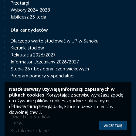
Przetargi
Wybory 2024-2028
Jubileusz 25-lecia
Dla kandydatów
Dlaczego warto studiować w UP w Sanoku
Kierunki studiów
Rekrutacja 2026/2027
Informator Uczelniany 2026/2027
Studia 26+ bez ograniczeń wiekowych
Program pomocy stypendialnej
e-rekrutacja
Nasze serwisy używają informacji zapisanych w
plikach cookies.
Korzystając z serwisu wyrażasz zgodę
na używanie plików cookies zgodnie z aktualnymi
Dla studentów
ustawieniami przeglądarki, które możesz zmienić w
dowolnej chwili.
Dział Toku Studiów
USOS
AKCEPTUJĘ
©2018 Wszystkie prawa zastrzeżone.
Kształcenie zdalne