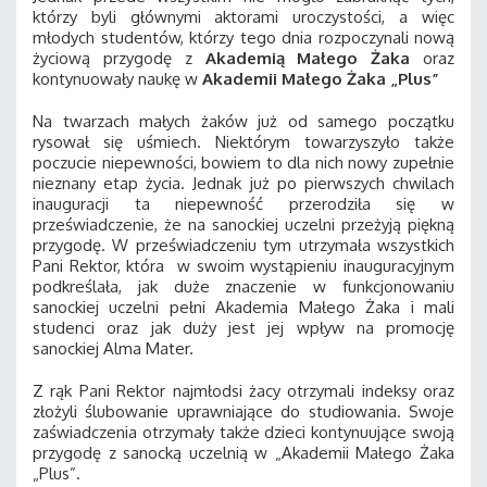
którzy byli głównymi aktorami uroczystości, a więc
młodych studentów, którzy tego dnia rozpoczynali nową
życiową przygodę z
Akademią Małego Żaka
oraz
kontynuowały naukę w
Akademii Małego Żaka „Plus”
Na twarzach małych żaków już od samego początku
rysował się uśmiech. Niektórym towarzyszyło także
poczucie niepewności, bowiem to dla nich nowy zupełnie
nieznany etap życia. Jednak już po pierwszych chwilach
inauguracji ta niepewność przerodziła się w
przeświadczenie, że na sanockiej uczelni przeżyją piękną
przygodę. W przeświadczeniu tym utrzymała wszystkich
Pani Rektor, która w swoim wystąpieniu inauguracyjnym
podkreślała, jak duże znaczenie w funkcjonowaniu
sanockiej uczelni pełni Akademia Małego Żaka i mali
studenci oraz jak duży jest jej wpływ na promocję
sanockiej Alma Mater.
Z rąk Pani Rektor najmłodsi żacy otrzymali indeksy oraz
złożyli ślubowanie uprawniające do studiowania. Swoje
zaświadczenia otrzymały także dzieci kontynuujące swoją
przygodę z sanocką uczelnią w „Akademii Małego Żaka
„Plus”.