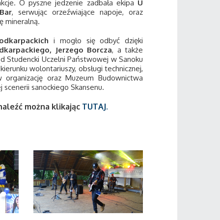
akcje. O pyszne jedzenie zadbała ekipa
U
 Bar
, serwując orzeźwiające napoje, oraz
ę mineralną.
Podkarpackich
i mogło się odbyć dzięki
karpackiego, Jerzego Borcza
, a także
rząd Studencki Uczelni Państwowej w Sanoku
kierunku wolontariuszy, obsługi technicznej,
ę w organizację oraz Muzeum Budownictwa
 scenerii sanockiego Skansenu.
naleźć można klikając
TUTAJ.