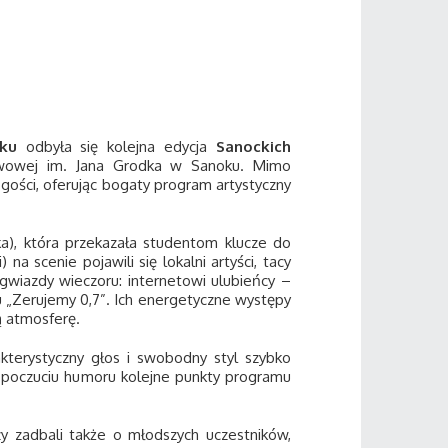
ku
odbyła się kolejna edycja
Sanockich
twowej im. Jana Grodka w Sanoku. Mimo
gości, oferując bogaty program artystyczny
ka), która przekazała studentom klucze do
 scenie pojawili się lokalni artyści, tacy
gwiazdy wieczoru:
internetowi ulubieńcy –
tu „Zerujemy 0,7”. Ich energetyczne występy
 atmosferę.
akterystyczny głos i swobodny styl szybko
 i poczuciu humoru kolejne punkty programu
zy zadbali także o młodszych uczestników,