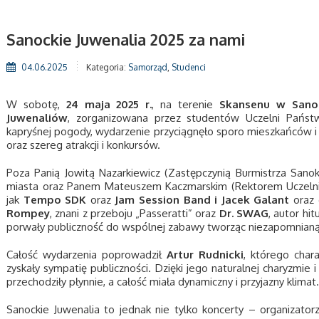
Sanockie Juwenalia 2025 za nami
04.06.2025
Kategoria:
Samorząd
,
Studenci
W sobotę,
24 maja 2025 r.
, na terenie
Skansenu w Sano
Juwenaliów
, zorganizowana przez studentów Uczelni Pańs
kapryśnej pogody, wydarzenie przyciągnęło sporo mieszkańców i 
oraz szereg atrakcji i konkursów.
Poza Panią Jowitą Nazarkiewicz (Zastępczynią Burmistrza Sano
miasta oraz Panem Mateuszem Kaczmarskim (Rektorem Uczelni) na
jak
Tempo SDK
oraz
Jam Session Band i Jacek Galant
oraz 
Rompey
, znani z przeboju „Passeratti” oraz
Dr. SWAG
, autor hi
porwały publiczność do wspólnej zabawy tworząc niezapomnianą
Całość wydarzenia poprowadził
Artur Rudnicki
, którego char
zyskały sympatię publiczności. Dzięki jego naturalnej charyzmie
przechodziły płynnie, a całość miała dynamiczny i przyjazny klimat.
Sanockie Juwenalia to jednak nie tylko koncerty – organizator