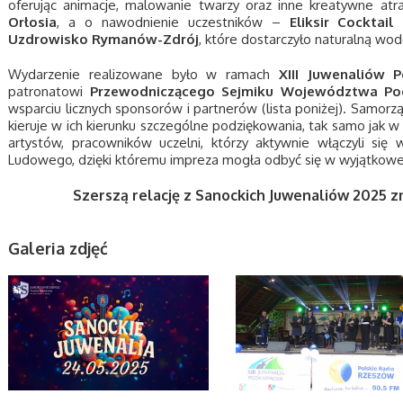
oferując animacje, malowanie twarzy oraz inne kreatywne atr
Orłosia
, a o nawodnienie uczestników –
Eliksir Cocktail
Uzdrowisko Rymanów-Zdrój
, które dostarczyło naturalną wod
Wydarzenie realizowane było w ramach
XIII Juwenaliów 
patronatowi
Przewodniczącego Sejmiku Województwa Pod
wsparciu licznych sponsorów i partnerów (lista poniżej). Samo
kieruje w ich kierunku szczególne podziękowania, tak samo jak w 
artystów, pracowników uczelni, którzy aktywnie włączyli si
Ludowego, dzięki któremu impreza mogła odbyć się w wyjątkowej
Szerszą relację z Sanockich Juwenaliów 2025 z
Galeria zdjęć