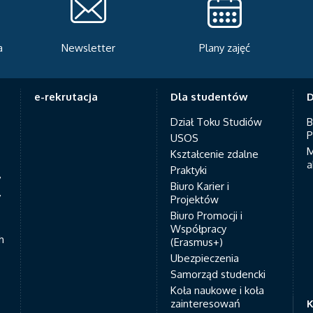
Newsletter
Plany zajęć
Serwis rekr
e-rekrutacja
Dla studentów
D
Dział Toku Studiów
B
P
USOS
M
Kształcenie zdalne
a
Praktyki
7
Biuro Karier i
y
Projektów
Biuro Promocji i
Współpracy
h
(Erasmus+)
Ubezpieczenia
Samorząd studencki
Koła naukowe i koła
zainteresowań
K