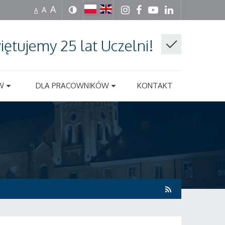
A
A
A
iętujemy 25 lat Uczelni!
W
DLA PRACOWNIKÓW
KONTAKT