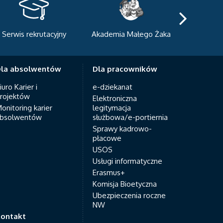
utacyjny
Akademia Małego Żaka
Centrum Sportowo-
Dydaktyczne
la absolwentów
Dla pracowników
iuro Karier i
e-dziekanat
rojektów
Elektroniczna
onitoring karier
legitymacja
bsolwentów
służbowa/e-portiernia
Sprawy kadrowo-
płacowe
USOS
Usługi informatyczne
Erasmus+
Komisja Bioetyczna
Ubezpieczenia roczne
NW
ontakt