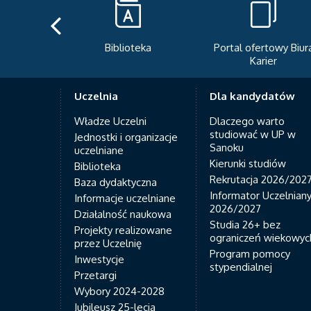
Biblioteka
Portal ofertowy Biura
Karier
Uczelnia
Dla kandydatów
Władze Uczelni
Dlaczego warto
studiować w UP w
Jednostki i organizacje
Sanoku
uczelniane
Kierunki studiów
Biblioteka
Rekrutacja 2026/202
Baza dydaktyczna
Informator Uczelnian
Informacje uczelniane
2026/2027
Działalność naukowa
Studia 26+ bez
Projekty realizowane
ograniczeń wiekowyc
przez Uczelnię
Program pomocy
Inwestycje
stypendialnej
Przetargi
Wybory 2024-2028
Jubileusz 25-lecia