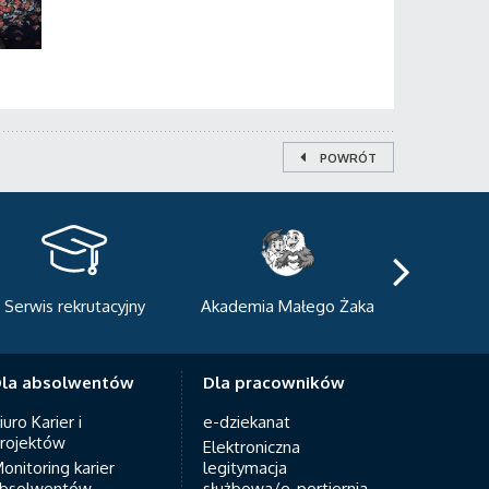
POWRÓT
kademia Małego Żaka
Centrum Sportowo-
Centrum
Dydaktyczne
Med
la absolwentów
Dla pracowników
iuro Karier i
e-dziekanat
rojektów
Elektroniczna
onitoring karier
legitymacja
bsolwentów
służbowa/e-portiernia