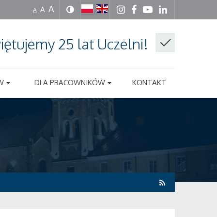
A
A
A
iętujemy 25 lat Uczelni!
W
DLA PRACOWNIKÓW
KONTAKT