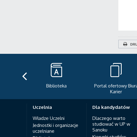
DRU
teka
Portal ofertowy Biura
Newsletter
Karier
Uczelnia
Dla kandydatów
Władze Uczelni
Dlaczego warto
studiować w UP w
Jednostki i organizacje
Sanoku
uczelniane
Kierunki studiów