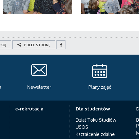
KUJ
POLEĆ STRONĘ
Plany zajęć
Serwis rekrutacyjny
A
e-rekrutacja
Dla studentów
D
Dział Toku Studiów
B
P
USOS
M
Kształcenie zdalne
a