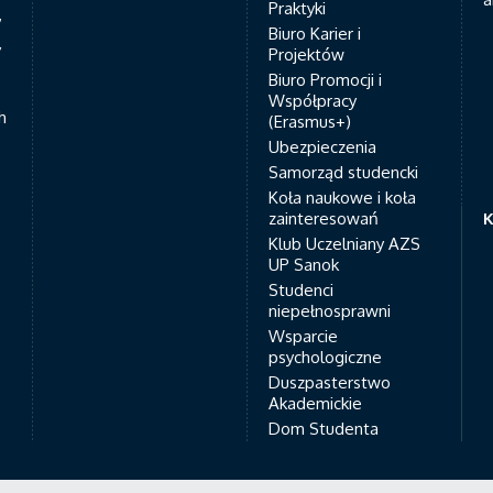
Praktyki
7
Biuro Karier i
y
Projektów
Biuro Promocji i
Współpracy
h
(Erasmus+)
Ubezpieczenia
Samorząd studencki
Koła naukowe i koła
zainteresowań
K
Klub Uczelniany AZS
UP Sanok
Studenci
niepełnosprawni
Wsparcie
psychologiczne
Duszpasterstwo
Akademickie
Dom Studenta