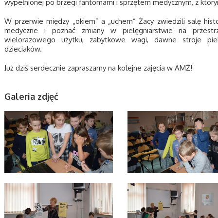
wypełnionej po brzegi fantomami i sprzętem medycznym, z którym 
W przerwie między „okiem” a „uchem” Żacy zwiedzili salę hist
medyczne i poznać zmiany w pielęgniarstwie na przestrz
wielorazowego użytku, zabytkowe wagi, dawne stroje piel
dzieciaków.
Już dziś serdecznie zapraszamy na kolejne zajęcia w AMŻ!
Galeria zdjęć