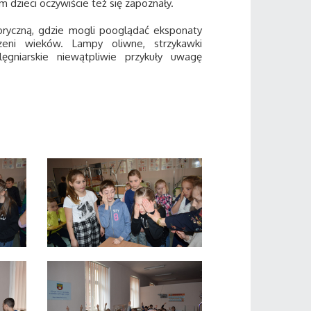
dzieci oczywiście też się zapoznały.
oryczną, gdzie mogli pooglądać eksponaty
eni wieków. Lampy oliwne, strzykawki
ęgniarskie niewątpliwie przykuły uwagę