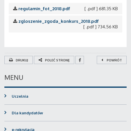
regulamin_fot_2018.pdf
[ .pdf ] 681.35 KB
zgloszenie_zgoda_konkurs_2018.pdf
[ .pdf ] 734.56 KB
DRUKUJ
POLEĆ STRONĘ
POWRÓT
MENU
Uczelnia
Dla kandydatów
e-rekrutacja