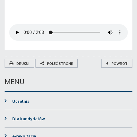
DRUKUJ
POLEĆ STRONĘ
POWRÓT
MENU
Uczelnia
Dla kandydatów
e-rekrutacja