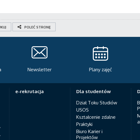
KUJ
POLEĆ STRONĘ
Newsletter
Plany zajęć
Se
e-rekrutacja
Dla studentów
D
Dział Toku Studiów
B
P
USOS
M
Kształcenie zdalne
a
Praktyki
7
Biuro Karier i
y
Projektów