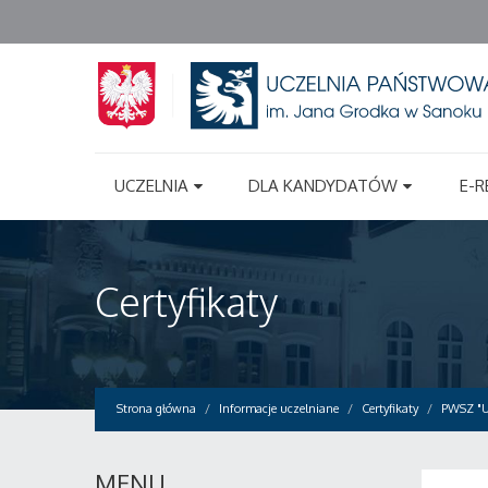
UCZELNIA
DLA KANDYDATÓW
E-R
Certyfikaty
Strona główna
Informacje uczelniane
Certyfikaty
PWSZ "Uc
MENU