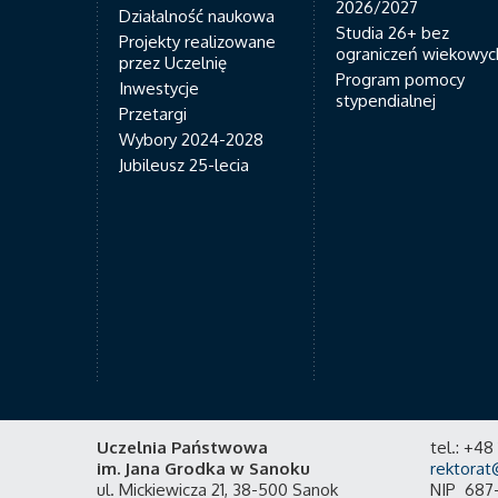
2026/2027
Działalność naukowa
Studia 26+ bez
Projekty realizowane
ograniczeń wiekowyc
przez Uczelnię
Program pomocy
Inwestycje
stypendialnej
Przetargi
Wybory 2024-2028
Jubileusz 25-lecia
Uczelnia Państwowa
tel.: +4
im. Jana Grodka w Sanoku
rektorat
ul. Mickiewicza 21, 38-500 Sanok
NIP 687