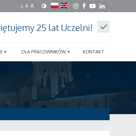
A
A
A
iętujemy 25 lat Uczelni!
W
DLA PRACOWNIKÓW
KONTAKT