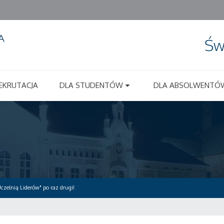
Św
EKRUTACJA
DLA STUDENTÓW
DLA ABSOLWENTÓ
zelnią Liderów" po raz drugi!