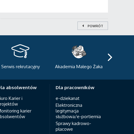
POWRÓT
rwis rekrutacyjny
Akademia Małego Żaka
Centrum S
Dydakt
la absolwentów
Dla pracowników
iuro Karier i
e-dziekanat
rojektów
Elektroniczna
onitoring karier
legitymacja
bsolwentów
służbowa/e-portiernia
Sprawy kadrowo-
płacowe