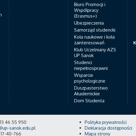
Biuro Promocji i
Współpracy
h
(Erasmus+)
Ubezpieczenia
Samorząd studencki
Koła naukowe i koła
zainteresowań
K
Klub Uczelniany AZS
UP Sanok
Studenci
niepełnosprawni
Wsparcie
psychologiczne
Duszpasterstwo
Akademickie
Dom Studenta
8 13 46 55 950
Polityka prywatności
@up-sanok.edu.pl
Deklaracja dostępności
-17-40-766
Mapa strony