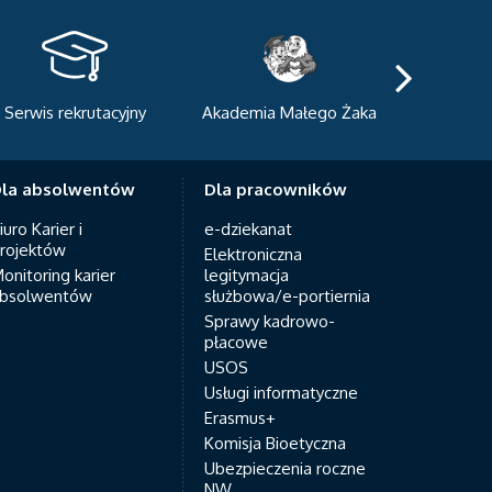
Serwis rekrutacyjny
Akademia Małego Żaka
Centrum
Dyda
la absolwentów
Dla pracowników
iuro Karier i
e-dziekanat
rojektów
Elektroniczna
onitoring karier
legitymacja
bsolwentów
służbowa/e-portiernia
Sprawy kadrowo-
płacowe
USOS
Usługi informatyczne
Erasmus+
Komisja Bioetyczna
Ubezpieczenia roczne
NW