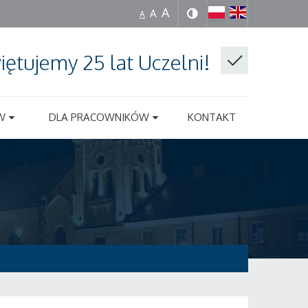
A
A
A
iętujemy 25 lat Uczelni!
W
DLA PRACOWNIKÓW
KONTAKT