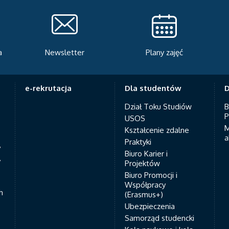
a
Newsletter
Plany zajęć
e-rekrutacja
Dla studentów
D
Dział Toku Studiów
B
P
USOS
M
Kształcenie zdalne
a
Praktyki
7
Biuro Karier i
y
Projektów
Biuro Promocji i
Współpracy
h
(Erasmus+)
Ubezpieczenia
Samorząd studencki