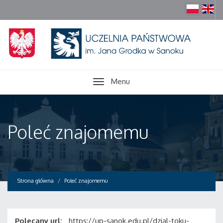
Menu
Poleć znajomemu
Strona główna
Poleć znajomemu
Polecany url:
https://up-sanok.edu.pl/dzial-toku-