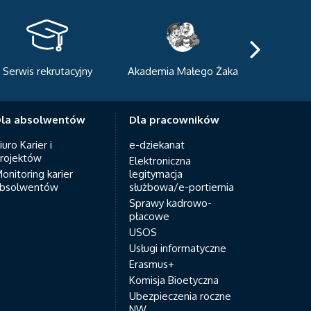
kademia Małego Żaka
Centrum Sportowo-
Centrum
Dydaktyczne
Med
la absolwentów
Dla pracowników
iuro Karier i
e-dziekanat
rojektów
Elektroniczna
onitoring karier
legitymacja
bsolwentów
służbowa/e-portiernia
Sprawy kadrowo-
płacowe
USOS
Usługi informatyczne
Erasmus+
Komisja Bioetyczna
Ubezpieczenia roczne
NW