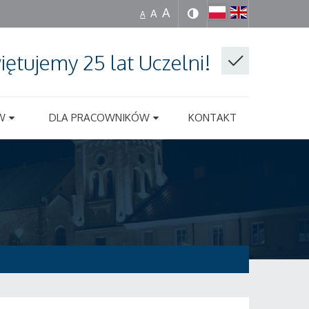
A
A
A
iętujemy 25 lat Uczelni!
W
DLA PRACOWNIKÓW
KONTAKT