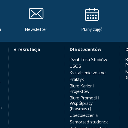
Plany zajęć
Serwis rekrutacyjny
A
e-rekrutacja
Dla studentów
D
Dział Toku Studiów
B
P
USOS
M
Kształcenie zdalne
a
Praktyki
7
Biuro Karier i
y
Projektów
Biuro Promocji i
Współpracy
h
(Erasmus+)
Ubezpieczenia
Samorząd studencki