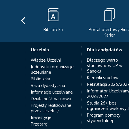
teka
Portal ofertowy Biura
Newsletter
Karier
Uczelnia
Dla kandydatów
Władze Uczelni
Dlaczego warto
studiować w UP w
Jednostki i organizacje
Sanoku
uczelniane
Kierunki studiów
Biblioteka
Rekrutacja 2026/202
Baza dydaktyczna
Informator Uczelnian
Informacje uczelniane
2026/2027
Działalność naukowa
Studia 26+ bez
Projekty realizowane
ograniczeń wiekowyc
przez Uczelnię
Program pomocy
Inwestycje
stypendialnej
Przetargi