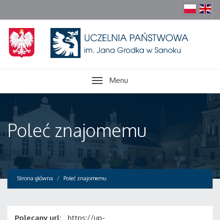
Menu
Poleć znajomemu
Strona główna
Poleć znajomemu
Polecany url:
https://up-