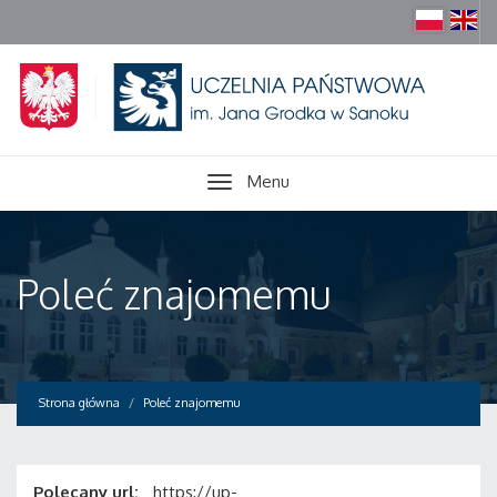
Menu
Poleć znajomemu
Strona główna
Poleć znajomemu
Polecany url:
https://up-