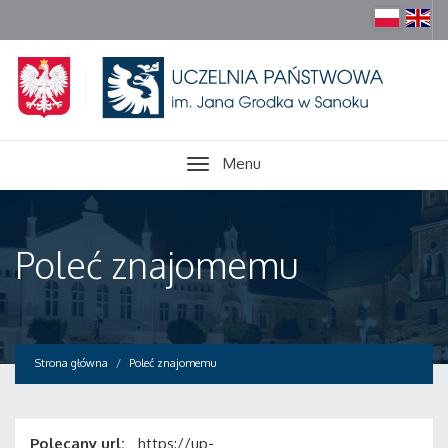
Menu
Poleć znajomemu
Strona główna
Poleć znajomemu
Polecany url:
https://up-