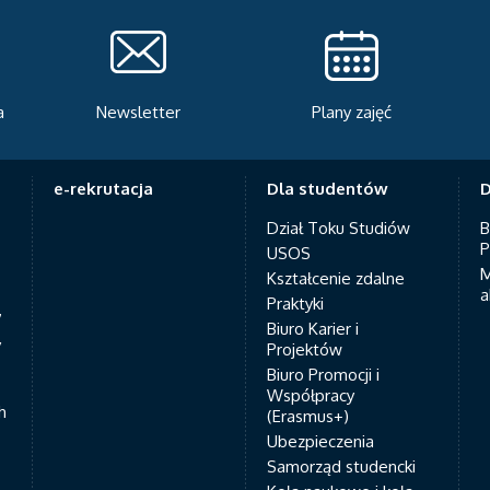
a
Newsletter
Plany zajęć
e-rekrutacja
Dla studentów
D
Dział Toku Studiów
B
P
USOS
M
Kształcenie zdalne
a
Praktyki
7
Biuro Karier i
y
Projektów
Biuro Promocji i
Współpracy
h
(Erasmus+)
Ubezpieczenia
Samorząd studencki