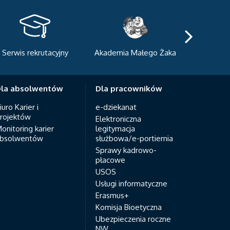
Serwis rekrutacyjny
Akademia Małego Żaka
Centrum
Dyda
la absolwentów
Dla pracowników
iuro Karier i
e-dziekanat
rojektów
Elektroniczna
onitoring karier
legitymacja
bsolwentów
służbowa/e-portiernia
Sprawy kadrowo-
płacowe
USOS
Usługi informatyczne
Erasmus+
Komisja Bioetyczna
Ubezpieczenia roczne
NW