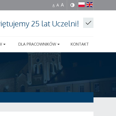
A
A
A
iętujemy 25 lat Uczelni!
W
DLA PRACOWNIKÓW
KONTAKT