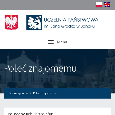
Menu
Poleć znajomemu
Strona główna
Poleć znajomemu
Polecany url:
https://up-