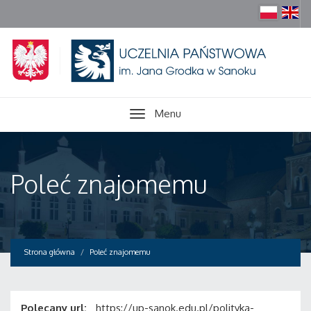
Menu
Poleć znajomemu
Strona główna
Poleć znajomemu
Polecany url:
https://up-sanok.edu.pl/polityka-