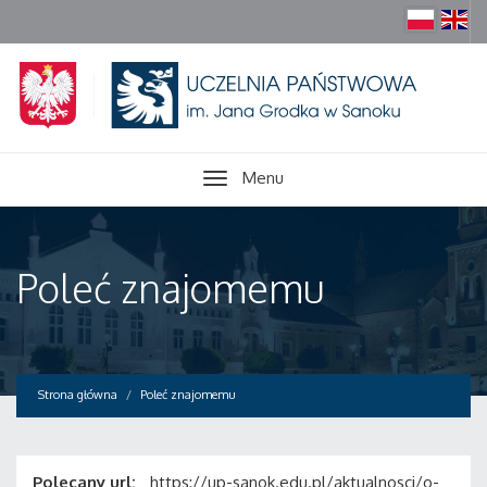
Menu
Poleć znajomemu
Strona główna
Poleć znajomemu
Polecany url:
https://up-sanok.edu.pl/aktualnosci/o-