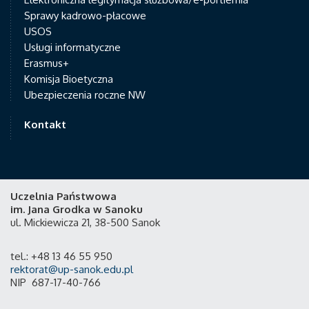
Sprawy kadrowo-płacowe
USOS
Usługi informatyczne
Erasmus+
Komisja Bioetyczna
Ubezpieczenia roczne NW
Kontakt
Uczelnia Państwowa
im. Jana Grodka w Sanoku
ul. Mickiewicza 21, 38-500 Sanok
tel.: +48 13 46 55 950
rektorat@up-sanok.edu.pl
NIP 687-17-40-766