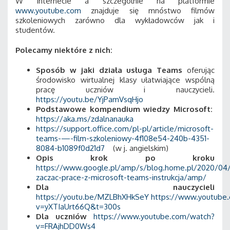
W Internecie a szczególnie na platformie
www.youtube.com
znajduje się mnóstwo filmów
szkoleniowych zarówno dla wykładowców jak i
studentów.
Polecamy niektóre z nich:
Sposób w jaki działa usługa Teams
oferując
środowisko wirtualnej klasy ułatwiające wspólną
pracę uczniów i nauczycieli.
https://youtu.be/YjPamVsqHjo
Podstawowe kompendium wiedzy Microsoft:
https://aka.ms/zdalnanauka
https://support.office.com/pl-pl/article/microsoft-
teams-—-film-szkoleniowy-4f108e54-240b-4351-
8084-b1089f0d21d7
(w j. angielskim)
Opis krok po kroku
https://www.google.pl/amp/s/blog.home.pl/2020/04/
zaczac-prace-z-microsoft-teams-instrukcja/amp/
Dla nauczycieli
https://youtu.be/MZLBhXHkSeY
https://www.youtube
v=yXTIaUrt66Q&t=300s
Dla uczniów
https://www.youtube.com/watch?
v=FRAjhDD0Ws4