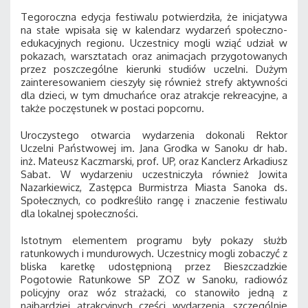
Tegoroczna edycja festiwalu potwierdziła, że inicjatywa
na stałe wpisała się w kalendarz wydarzeń społeczno-
edukacyjnych regionu. Uczestnicy mogli wziąć udział w
pokazach, warsztatach oraz animacjach przygotowanych
przez poszczególne kierunki studiów uczelni. Dużym
zainteresowaniem cieszyły się również strefy aktywności
dla dzieci, w tym dmuchańce oraz atrakcje rekreacyjne, a
także poczęstunek w postaci popcornu.
Uroczystego otwarcia wydarzenia dokonali Rektor
Uczelni Państwowej im. Jana Grodka w Sanoku dr hab.
inż. Mateusz Kaczmarski, prof. UP, oraz Kanclerz Arkadiusz
Sabat. W wydarzeniu uczestniczyła również Jowita
Nazarkiewicz, Zastępca Burmistrza Miasta Sanoka ds.
Społecznych, co podkreśliło rangę i znaczenie festiwalu
dla lokalnej społeczności.
Istotnym elementem programu były pokazy służb
ratunkowych i mundurowych. Uczestnicy mogli zobaczyć z
bliska karetkę udostępnioną przez Bieszczadzkie
Pogotowie Ratunkowe SP ZOZ w Sanoku, radiowóz
policyjny oraz wóz strażacki, co stanowiło jedną z
najbardziej atrakcyjnych części wydarzenia, szczególnie