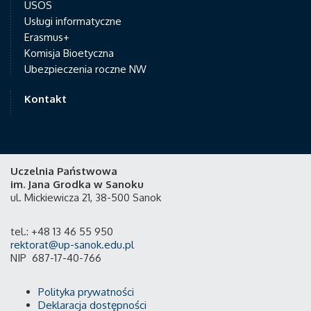
USOS
Usługi informatyczne
Erasmus+
Komisja Bioetyczna
Ubezpieczenia roczne NW
Kontakt
Uczelnia Państwowa
im. Jana Grodka w Sanoku
ul. Mickiewicza 21, 38-500 Sanok
tel.: +48 13 46 55 950
rektorat@up-sanok.edu.pl
NIP 687-17-40-766
Polityka prywatności
Deklaracja dostępności