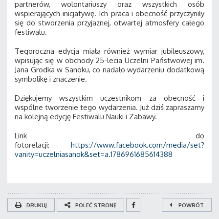
partnerów, wolontariuszy oraz wszystkich osób
wspierających inicjatywę. Ich praca i obecność przyczyniły
się do stworzenia przyjaznej, otwartej atmosfery całego
festiwalu.
Tegoroczna edycja miała również wymiar jubileuszowy,
wpisując się w obchody 25-lecia Uczelni Państwowej im.
Jana Grodka w Sanoku, co nadało wydarzeniu dodatkową
symbolikę i znaczenie.
Dziękujemy wszystkim uczestnikom za obecność i
wspólne tworzenie tego wydarzenia. Już dziś zapraszamy
na kolejną edycję Festiwalu Nauki i Zabawy.
Link do
fotorelacji:
https://www.facebook.com/media/set?
vanity=uczelniasanok&set=a.1786961685614388
DRUKUJ
POLEĆ STRONĘ
POWRÓT