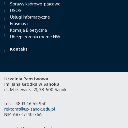
Sprawy kadrowo-płacowe
USOS
Usługi informatyczne
Erasmus+
Komisja Bioetyczna
Ubezpieczenia roczne NW
Kontakt
Uczelnia Państwowa
im. Jana Grodka w Sanoku
ul. Mickiewicza 21, 38-500 Sanok
tel.: +48 13 46 55 950
rektorat@up-sanok.edu.pl
NIP 687-17-40-766