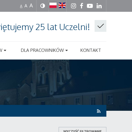
A
A
A
iętujemy 25 lat Uczelni!
W
DLA PRACOWNIKÓW
KONTAKT
WYCZYŚĆ FILTROWANIE