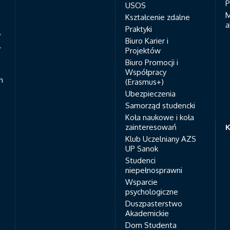
P
USOS
M
Kształcenie zdalne
a
Praktyki
7
Biuro Karier i
y
Projektów
Biuro Promocji i
Współpracy
h
(Erasmus+)
Ubezpieczenia
Samorząd studencki
Koła naukowe i koła
zainteresowań
K
Klub Uczelniany AZS
UP Sanok
Studenci
niepełnosprawni
Wsparcie
psychologiczne
Duszpasterstwo
Akademickie
Dom Studenta