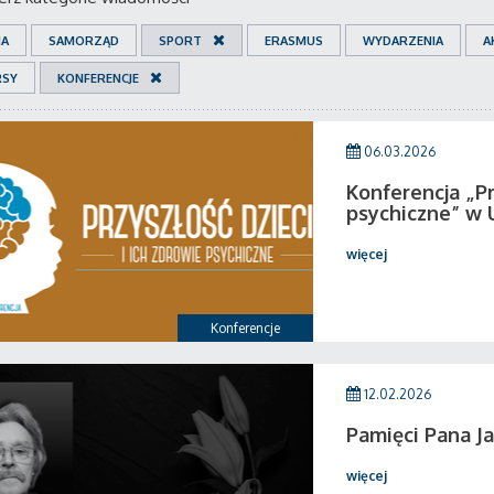
IA
SAMORZĄD
SPORT
ERASMUS
WYDARZENIA
A
RSY
KONFERENCJE
06.03.2026
Konferencja „Pr
psychiczne” w 
więcej
Konferencje
12.02.2026
Pamięci Pana Ja
więcej