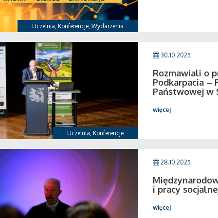
Uczelnia
,
Konferencje
,
Wydarzenia
30.10.2025
Rozmawiali o p
Podkarpacia – 
Państwowej w 
więcej
Uczelnia
,
Konferencje
28.10.2025
Międzynarodowa
i pracy socjalne
więcej