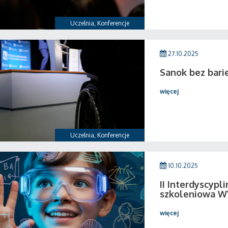
Uczelnia
,
Konferencje
27.10.2025
Sanok bez bari
więcej
Uczelnia
,
Konferencje
10.10.2025
II Interdyscypl
szkoleniowa 
więcej