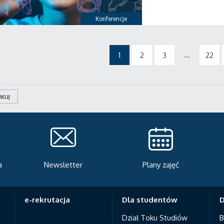
Konferencje
...
1
2
3
22
KUJ
Plany zajęć
Serwis rekrutacyjny
A
e-rekrutacja
Dla studentów
D
Dział Toku Studiów
B