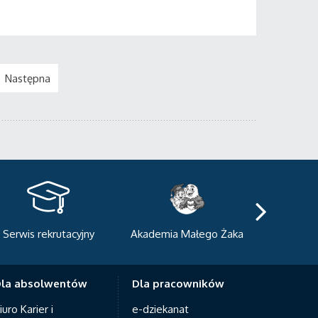
Następna
kademia Małego Żaka
Centrum Sportowo-
Centrum
Dydaktyczne
Med
la absolwentów
Dla pracowników
iuro Karier i
e-dziekanat