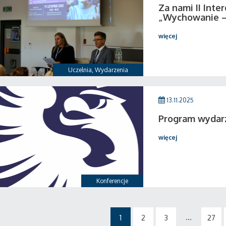
Za nami II Inte
„Wychowanie –
więcej
Uczelnia
,
Wydarzenia
13.11.2025
Program wydar
więcej
Konferencje
...
1
2
3
27