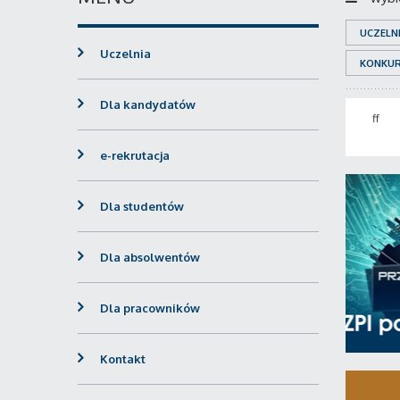
UCZELN
Uczelnia
KONKU
Dla kandydatów
ff
e-rekrutacja
Dla studentów
Dla absolwentów
Dla pracowników
Kontakt