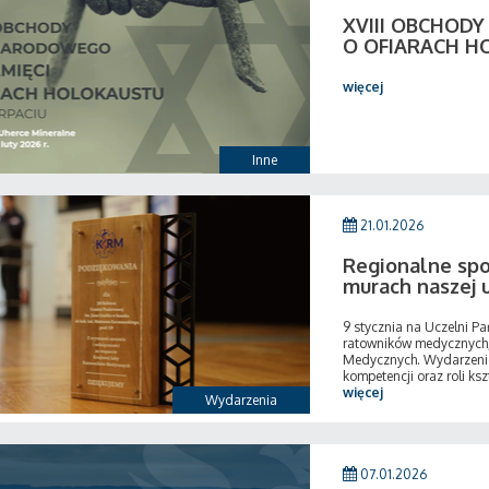
XVIII OBCHOD
O OFIARACH H
więcej
Inne
21.01.2026
Regionalne sp
murach naszej 
9 stycznia na Uczelni P
ratowników medycznych
Medycznych. Wydarzenie
kompetencji oraz roli ksz
więcej
Wydarzenia
07.01.2026