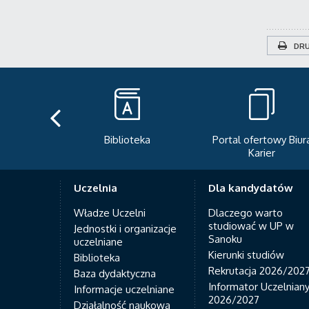
DRU
teka
Portal ofertowy Biura
Newsletter
Karier
Uczelnia
Dla kandydatów
Władze Uczelni
Dlaczego warto
studiować w UP w
Jednostki i organizacje
Sanoku
uczelniane
Kierunki studiów
Biblioteka
Rekrutacja 2026/202
Baza dydaktyczna
Informator Uczelnian
Informacje uczelniane
2026/2027
Działalność naukowa