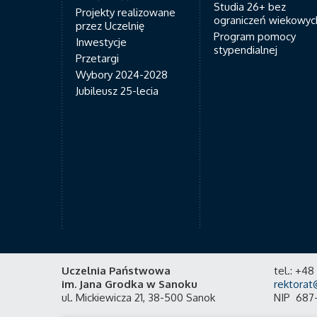
Studia 26+ bez
Projekty realizowane
ograniczeń wiekowyc
przez Uczelnię
Program pomocy
Inwestycje
stypendialnej
Przetargi
Wybory 2024-2028
Jubileusz 25-lecia
Uczelnia Państwowa
tel.: +4
im. Jana Grodka w Sanoku
rektorat
ul. Mickiewicza 21, 38-500 Sanok
NIP 687