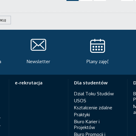
KUJ
Plany zajęć
Serwis rekrutacyjny
A
e-rekrutacja
Dla studentów
D
Dział Toku Studiów
B
P
USOS
M
Kształcenie zdalne
a
Praktyki
7
Biuro Karier i
y
Projektów
Biuro Promocji i