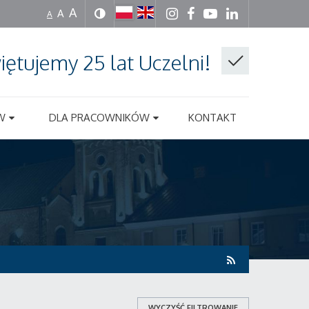
A
A
A
iętujemy 25 lat Uczelni!
W
DLA PRACOWNIKÓW
KONTAKT
WYCZYŚĆ FILTROWANIE