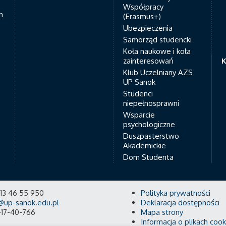
Współpracy
h
(Erasmus+)
Ubezpieczenia
Samorząd studencki
Koła naukowe i koła
zainteresowań
K
Klub Uczelniany AZS
UP Sanok
Studenci
niepełnosprawni
Wsparcie
psychologiczne
Duszpasterstwo
Akademickie
Dom Studenta
8 13 46 55 950
Polityka prywatności
@up-sanok.edu.pl
Deklaracja dostępności
-17-40-766
Mapa strony
Informacja o plikach cook