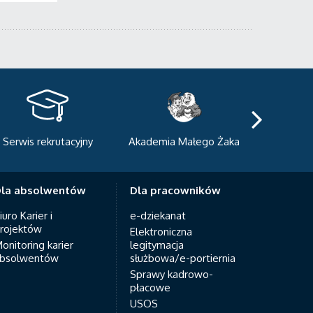
kademia Małego Żaka
Centrum Sportowo-
Centrum
Dydaktyczne
Med
la absolwentów
Dla pracowników
iuro Karier i
e-dziekanat
rojektów
Elektroniczna
onitoring karier
legitymacja
bsolwentów
służbowa/e-portiernia
Sprawy kadrowo-
płacowe
USOS