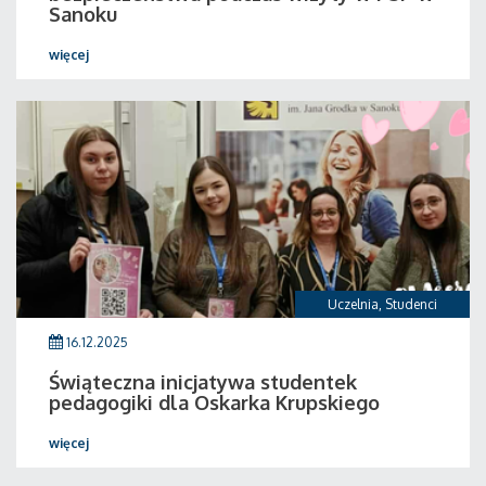
Sanoku
więcej
Uczelnia
,
Studenci
16.12.2025
Świąteczna inicjatywa studentek
pedagogiki dla Oskarka Krupskiego
więcej