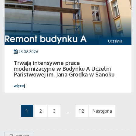
Uczelnia
23.06.2026
Trwają intensywne prace
modernizacyjne w Budynku A Uczelni
Państwowej im. Jana Grodka w Sanoku
więcej
...
1
2
3
112
Następna