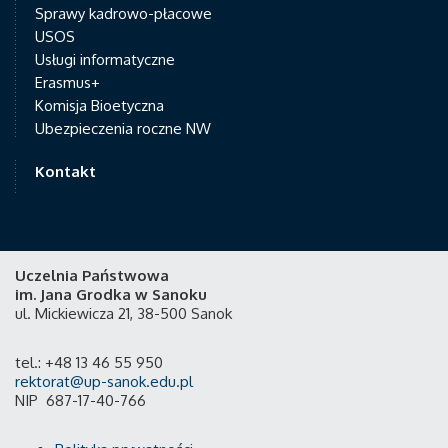
Sprawy kadrowo-płacowe
USOS
Usługi informatyczne
Erasmus+
Komisja Bioetyczna
Ubezpieczenia roczne NW
Kontakt
Uczelnia Państwowa
im. Jana Grodka w Sanoku
ul. Mickiewicza 21, 38-500 Sanok
tel.: +48 13 46 55 950
rektorat@up-sanok.edu.pl
NIP 687-17-40-766