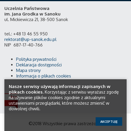
Uczelnia Państwowa
im. Jana Grodka w Sanoku
ul. Mickiewicza 21, 38-500 Sanok
tel.: +48 13 46 55 950
rektorat@up-sanok.edu.pl
NIP 687-17-40-766
Polityka prywatności
Deklaracja dostępności
Mapa strony
Informacja o plikach cookies
Nasze serwisy używają informacji zapisanych w
plikach cookies.
Korzystając z serwisu wyrażasz zgodę
na używanie plików cookies zgodnie z aktualnymi
ustawieniami przeglądarki, które możesz zmienić w
dowolnej chwili.
AKCEPTUJĘ
©2018 Wszystkie prawa zastrzeżone.