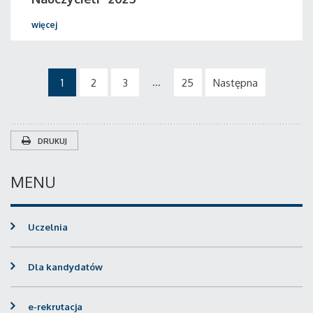
więcej
...
1
2
3
25
Następna
DRUKUJ
MENU
Uczelnia
Dla kandydatów
e-rekrutacja