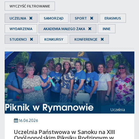
WYCZYŚĆ FILTROWANIE
UCZELNIA
SAMORZĄD
SPORT
ERASMUS
WYDARZENIA
AKADEMIA MAŁEGO ŻAKA
INNE
STUDENCI
KONKURSY
KONFERENCJE
Uczelnia
16.06.2026
Uczelnia Państwowa w Sanoku na XIII
Ogólnopolskim Pikniku Rodzinnym w