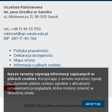
Uczelnia Państwowa
im. Jana Grodka w Sanoku
ul. Mickiewicza 21, 38-500 Sanok
tel.: +48 13 46 55 950
rektorat@up-sanok.edu.pl
NIP 687-17-40-766
Polityka prywatności
Deklaracja dostępności
Mapa strony
Informacja o plikach cookies
Nasze serwisy używają informacji zapisanych w
plikach cookies.
Korzystając z serwisu wyrażasz zgodę
na używanie plików cookies zgodnie z aktualnymi
ustawieniami przeglądarki, które możesz zmienić w
dowolnej chwili.
AKCEPTUJĘ
©2018 Wszystkie prawa zastrzeżone.