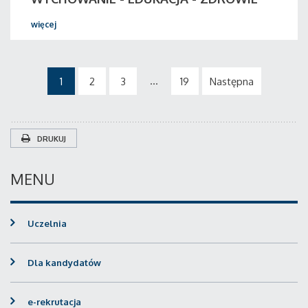
więcej
...
1
2
3
19
Następna
DRUKUJ
MENU
Uczelnia
Dla kandydatów
e-rekrutacja